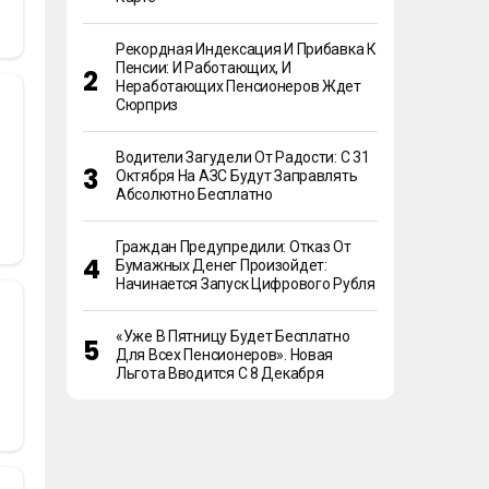
Рекордная Индексация И Прибавка К
Пенсии: И Работающих, И
Неработающих Пенсионеров Ждет
Сюрприз
Водители Загудели От Радости: С 31
Октября На АЗС Будут Заправлять
Абсолютно Бесплатно
Граждан Предупредили: Отказ От
Бумажных Денег Произойдет:
Начинается Запуск Цифрового Рубля
«Уже В Пятницу Будет Бесплатно
Для Всех Пенсионеров». Новая
Льгота Вводится С 8 Декабря