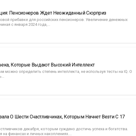
ация: Пенсионеров Ждет Неожиданный Сюрприз
новой прибавке для российских пенсионеров. Увеличение денежных
ная с января 2024 года,...
века, Которые Выдают Высокий Интеллект
м можно определить степень интеллекта, не используя тесты на IQ. О
...
азала О Шести Счастливчиках, Которым Начнет Везти С 17
стливчиков декабря, которым суждено достичь успеха и богатства.
на финансах и личных накоплениях....