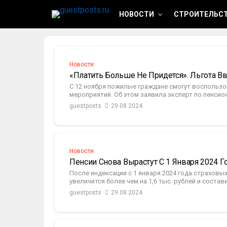
НОВОСТИ
СТРОИТЕЛЬСТ
Новости
«Платить Больше Не Придется». Льгота В
С 12 ноября пожилые граждане смогут воспользо
мероприятий. Об этом заявила эксперт по пенсио
guestposts
29.08.2024
Новости
Пенсии Снова Вырастут С 1 Января 2024 
После индексации с 1 января 2024 года страхов
увеличится более чем на 1,6 тыс. рублей и составит
guestposts
29.08.2024