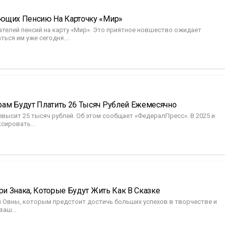
ающих Пенсию На Карточку «Мир»
ателей пенсий на карту «Мир». Это приятное новшество ожидает
ься им уже сегодня....
ам Будут Платить 26 Тысяч Рублей Ежемесячно
высит 25 тысяч рублей. Об этом сообщает «ФедералПресс». В 2025 и
сировать...
ри Знака, Которые Будут Жить Как В Сказке
и Овны, которым предстоит достичь больших успехов в творчестве и
аш...