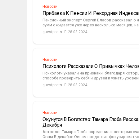
Новости
Прибавка К Пенсии И Рекордная Индекс
Пенсионный эксперт Сергей Власов рассказал о 
сумм ожидается уже через несколько месяцев, начи
guestposts
28.08.2024
Новости
Психологи Рассказали О Привычках Чело
Психологи указали на признаки, благодаря которы
способе проверить себя и друзей и узнать уровень
guestposts
28.08.2024
Новости
Окунутся В Богатство: Тамара Глоба Расск
Декабря
Астролог Тамара Глоба определила шестерых сча
Овны В декабре Овнам предстоит фокусироваться 