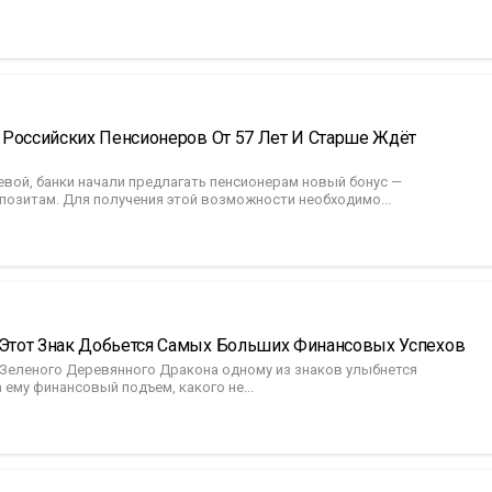
х Российских Пенсионеров От 57 Лет И Старше Ждёт
евой, банки начали предлагать пенсионерам новый бонус —
позитам. Для получения этой возможности необходимо...
 Этот Знак Добьется Самых Больших Финансовых Успехов
 Зеленого Деревянного Дракона одному из знаков улыбнется
ему финансовый подъем, какого не...