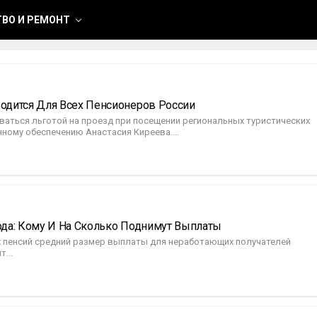
ВО И РЕМОНТ
водится Для Всех Пенсионеров России
ваться льготой на проезд при посещении региональных туристических
нному обеспечению Анастасия Киреева....
Года: Кому И На Сколько Поднимут Выплаты
ых пенсий средний размер выплаты для неработающих получателей
...