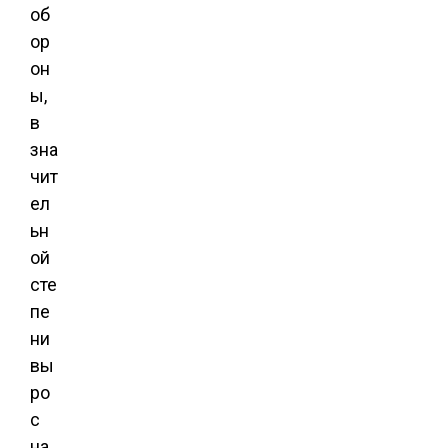
об
ор
он
ы,
в
зна
чит
ел
ьн
ой
сте
пе
ни
вы
ро
с
на