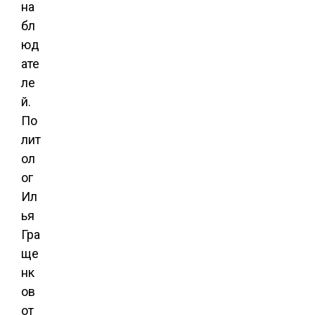
на
бл
юд
ате
ле
й.
По
лит
ол
ог
Ил
ья
Гра
ще
нк
ов
от