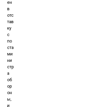
ен
в
отс
тав
ку
с
по
ста
ми
ни
стр
а
об
ор
он
ы,
и