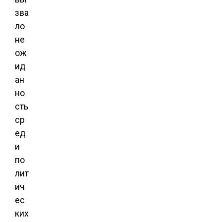
зва
ло
не
ож
ид
ан
но
сть
ср
ед
и
по
лит
ич
ес
ких