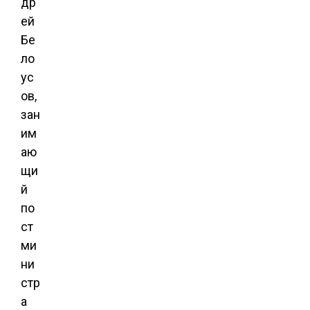
др
ей
Бе
ло
ус
ов,
зан
им
аю
щи
й
по
ст
ми
ни
стр
а