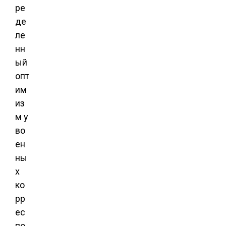
ре
де
ле
нн
ый
опт
им
из
м у
во
ен
ны
х
ко
рр
ес
по