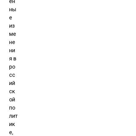
ен
ны
е
из
ме
не
ни
я в
ро
сс
ий
ск
ой
по
лит
ик
е,