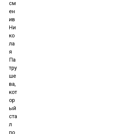
см
ен
ив
Ни
ко
ла
я
Па
тру
ше
ва,
кот
ор
ый
ста
л
по