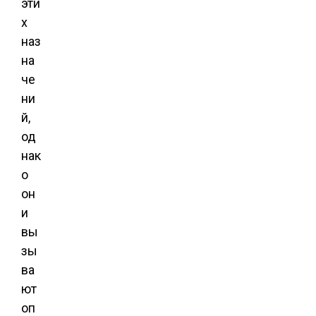
эти
х
наз
на
че
ни
й,
од
нак
о
он
и
вы
зы
ва
ют
оп