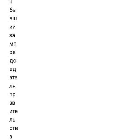
н
бы
вш
ий
за
мп
ре
дс
ед
ате
ля
пр
ав
ите
ль
ств
а