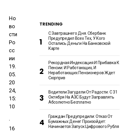
Но
TRENDING
во
С Завтрашнего Дня. Сбербанк
сти
Предупредил Всех Тех, У Кого
Ро
Остались Деньги На Банковской
Карте
сс
ии
Рекордная Индексация И Прибавка К
19.
Пенсии: И Работающих, И
Неработающих Пенсионеров Ждет
05.
Сюрприз
20
24,
Водители Загудели От Радости: С 31
Октября На АЗС Будут Заправлять
15:
Абсолютно Бесплатно
10
Граждан Предупредили: Отказ От
·
Бумажных Денег Произойдет:
Начинается Запуск Цифрового Рубля
16