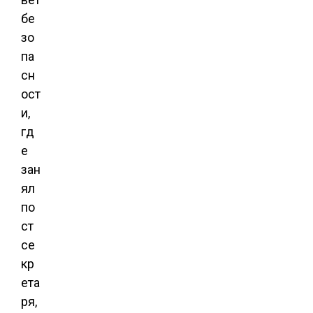
бе
зо
па
сн
ост
и,
гд
е
зан
ял
по
ст
се
кр
ета
ря,