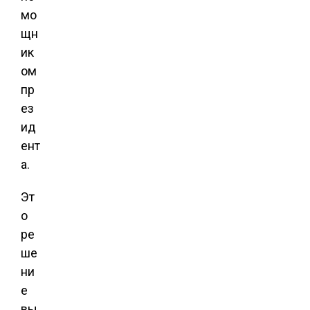
мо
щн
ик
ом
пр
ез
ид
ент
а.
Эт
о
ре
ше
ни
е
вы