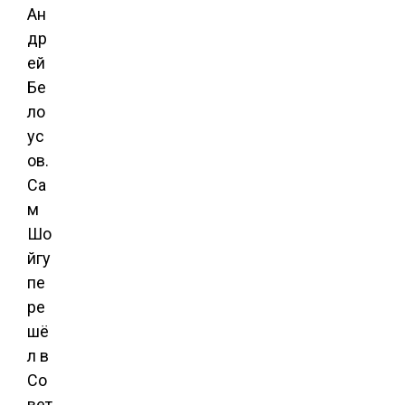
Ан
др
ей
Бе
ло
ус
ов.
Са
м
Шо
йгу
пе
ре
шё
л в
Со
вет