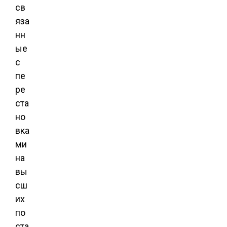
св
яза
нн
ые
с
пе
ре
ста
но
вка
ми
на
вы
сш
их
по
ста