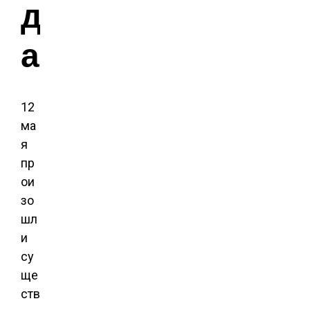
д
а
12
ма
я
пр
ои
зо
шл
и
су
ще
ств