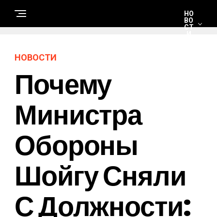
НО
ВО
СТ
И
НОВОСТИ
С
Почему
Т
Р
О
И
Т
Министра
Е
Л
Ь
С
Обороны
Т
В
О
И
Р
Шойгу Сняли
Е
М
О
Н
С Должности:
Т