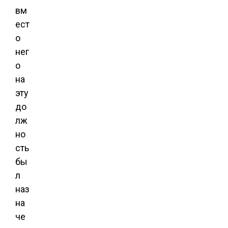
вм
ест
о
нег
о
на
эту
до
лж
но
сть
бы
л
наз
на
че