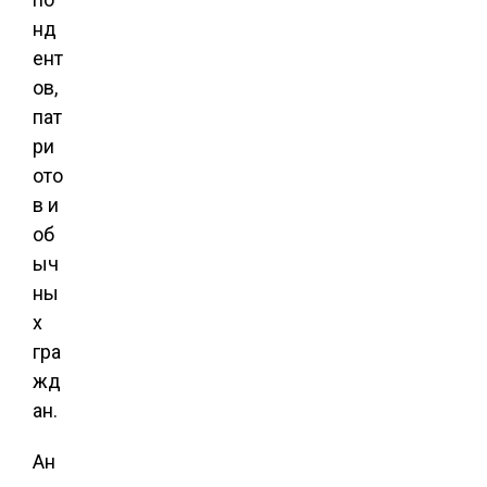
нд
ент
ов,
пат
ри
ото
в и
об
ыч
ны
х
гра
жд
ан.
Ан