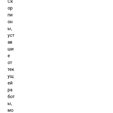
Ск
ор
пи
он
ы,
уст
ав
ши
е
от
тек
ущ
ей
ра
бот
ы,
мо