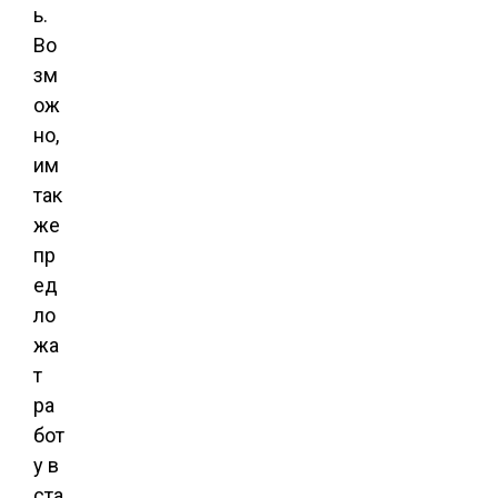
ь.
Во
зм
ож
но,
им
так
же
пр
ед
ло
жа
т
ра
бот
у в
ста