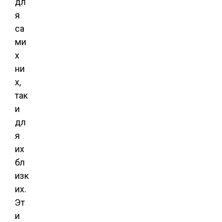
дл
я
са
ми
х
ни
х,
так
и
дл
я
их
бл
изк
их.
Эт
и