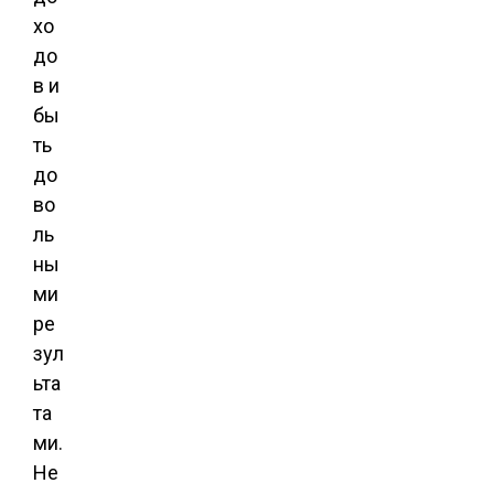
хо
до
в и
бы
ть
до
во
ль
ны
ми
ре
зул
ьта
та
ми.
Не