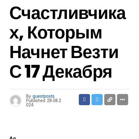
Счастливчика
Х, Которым
Начнет Везти
С 17 Декабря
By
guestposts
Published
28.08.2
024
Ас