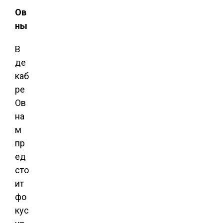
Ов
ны
В
де
каб
ре
Ов
на
м
пр
ед
сто
ит
фо
кус