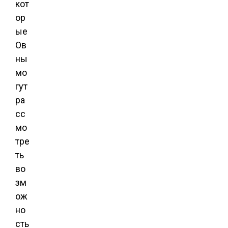
кот
ор
ые
Ов
ны
мо
гут
ра
сс
мо
тре
ть
во
зм
ож
но
сть