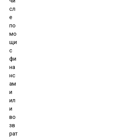
чи
сл
е
по
мо
щи
с
фи
на
нс
ам
и
ил
и
во
зв
рат