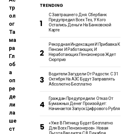
TRENDING
тр
С Завтрашнего Дня. Сбербанк
ол
Предупредил Всех Тех, У Кого
ог
Остались Деньги На Банковской
Карте
Та
ма
Рекордная Индексация И Прибавка К
ра
Пенсии: И Работающих, И
Неработающих Пенсионеров Ждет
Гл
Сюрприз
об
а
Водители Загудели От Радости: С 31
Октября На АЗС Будут Заправлять
оп
Абсолютно Бесплатно
ре
де
Граждан Предупредили: Отказ От
Бумажных Денег Произойдет:
ли
Начинается Запуск Цифрового Рубля
ла
ше
«Уже В Пятницу Будет Бесплатно
ст
Для Всех Пенсионеров». Новая
Льгота Вводится С 8 Декабря