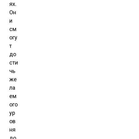
ях.
Он
и
см
огу
т
до
сти
чь
же
ла
ем
ого
ур
ов
ня
до