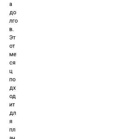
а
до
лго
в.
Эт
от
ме
ся
ц
по
дх
од
ит
дл
я
пл
ан