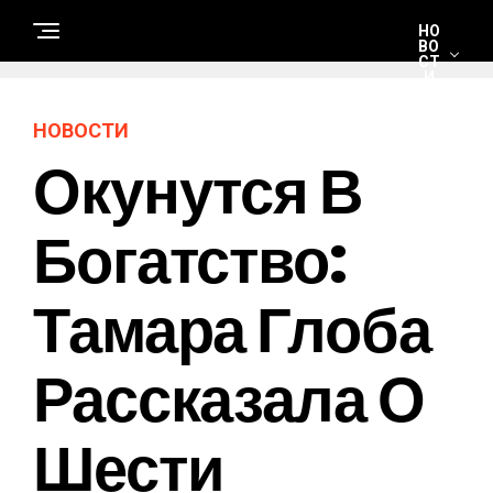
НО
ВО
СТ
И
НОВОСТИ
С
Окунутся В
Т
Р
О
И
Т
Богатство:
Е
Л
Ь
С
Тамара Глоба
Т
В
О
И
Р
Рассказала О
Е
М
О
Н
Шести
Т