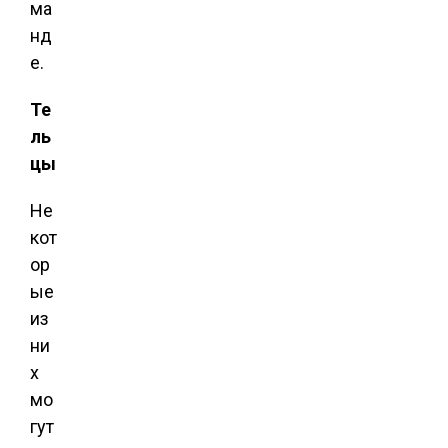
ма
нд
е.
Те
ль
цы
Не
кот
ор
ые
из
ни
х
мо
гут