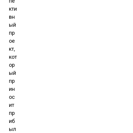
пе
кти
вн
ый
пр
ое
кт,
кот
ор
ый
пр
ин
ос
ит
пр
иб
ыл