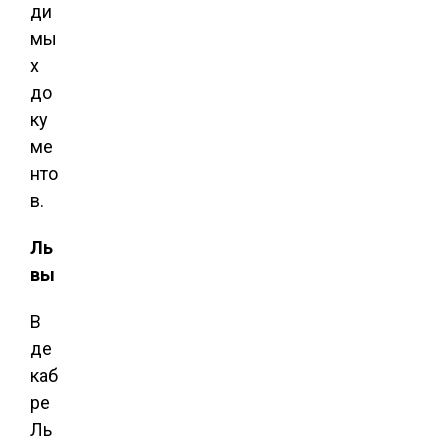
ди
мы
х
до
ку
ме
нто
в.
Ль
вы
В
де
каб
ре
Ль