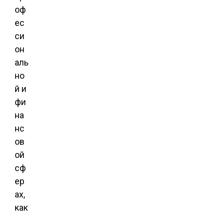
оф
ес
си
он
аль
но
й и
фи
на
нс
ов
ой
сф
ер
ах,
как