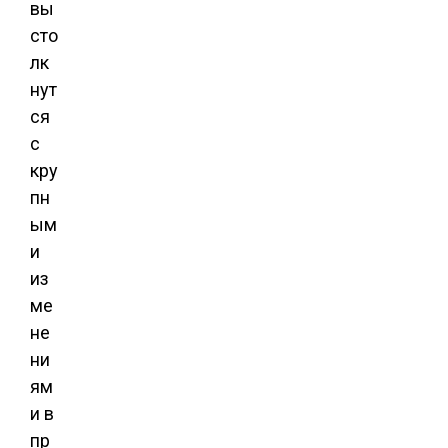
вы
сто
лк
нут
ся
с
кру
пн
ым
и
из
ме
не
ни
ям
и в
пр