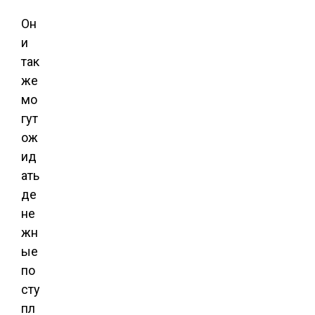
Он
и
так
же
мо
гут
ож
ид
ать
де
не
жн
ые
по
сту
пл