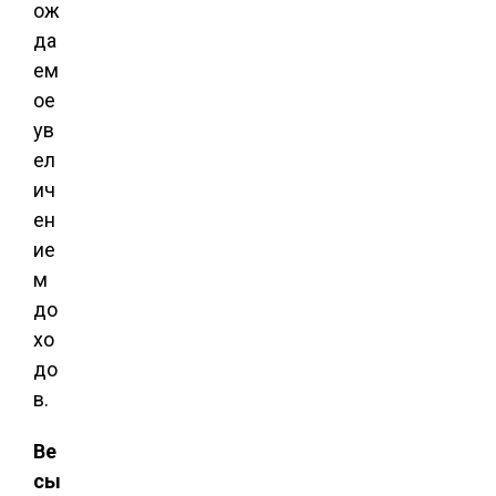
ож
да
ем
ое
ув
ел
ич
ен
ие
м
до
хо
до
в.
Ве
сы