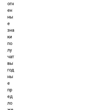
огн
ен
ны
е
зна
ки
по
лу
чат
вы
год
ны
е
пр
ед
ло
же