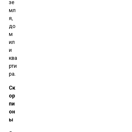
зе
мл
я,
до
м
ил
и
ква
рти
ра.
Ск
ор
пи
он
ы