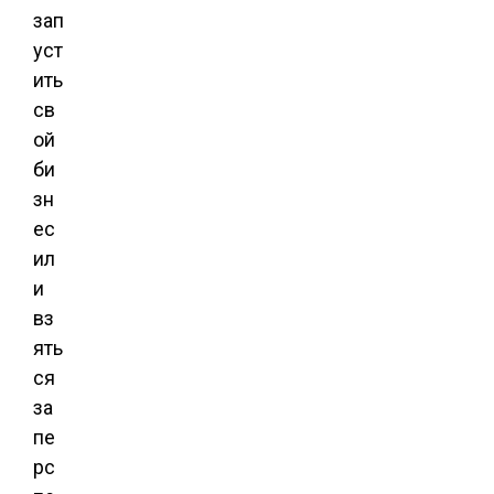
зап
уст
ить
св
ой
би
зн
ес
ил
и
вз
ять
ся
за
пе
рс