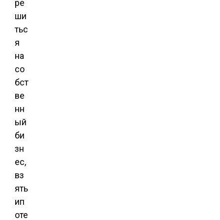
ре
ши
тьс
я
на
со
бст
ве
нн
ый
би
зн
ес,
вз
ять
ип
оте