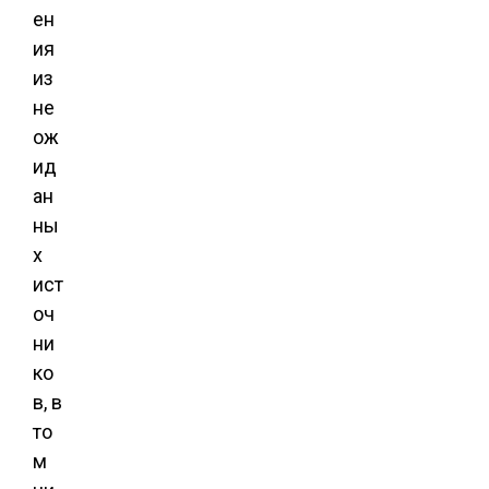
ен
ия
из
не
ож
ид
ан
ны
х
ист
оч
ни
ко
в, в
то
м