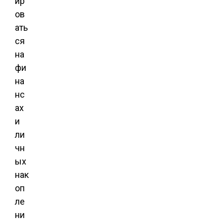
ир
ов
ать
ся
на
фи
на
нс
ах
и
ли
чн
ых
нак
оп
ле
ни