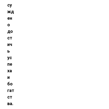
су
жд
ен
о
до
ст
ич
ь
ус
пе
ха
и
бо
гат
ст
ва.