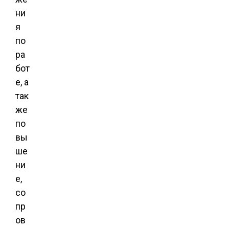
ни
я
по
ра
бот
е, а
так
же
по
вы
ше
ни
е,
со
пр
ов