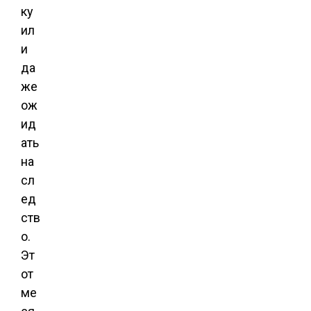
ку
ил
и
да
же
ож
ид
ать
на
сл
ед
ств
о.
Эт
от
ме