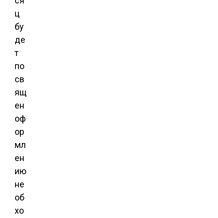
ся
ц
бу
де
т
по
св
ящ
ен
оф
ор
мл
ен
ию
не
об
хо