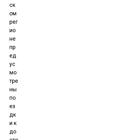
ск
ом
рег
ио
не
пр
ед
ус
мо
тре
ны
по
ез
дк
и к
до
сто