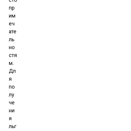
пр
им
еч
ате
ль
но
стя
м.
Дл
я
по
лу
че
ни
я
льг