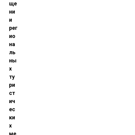
ще
ни
и
рег
ио
на
ль
ны
х
ту
ри
ст
ич
ес
ки
х
ме