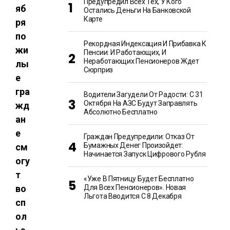
Предупредил Всех Тех, У Кого
яб
Остались Деньги На Банковской
Карте
ря
по
Рекордная Индексация И Прибавка К
жи
Пенсии: И Работающих, И
Неработающих Пенсионеров Ждет
лы
Сюрприз
е
гра
Водители Загудели От Радости: С 31
Октября На АЗС Будут Заправлять
жд
Абсолютно Бесплатно
ан
е
Граждан Предупредили: Отказ От
Бумажных Денег Произойдет:
см
Начинается Запуск Цифрового Рубля
огу
т
«Уже В Пятницу Будет Бесплатно
во
Для Всех Пенсионеров». Новая
Льгота Вводится С 8 Декабря
сп
ол