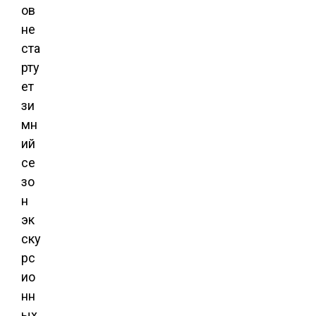
ов
не
ста
рту
ет
зи
мн
ий
се
зо
н
эк
ску
рс
ио
нн
ых