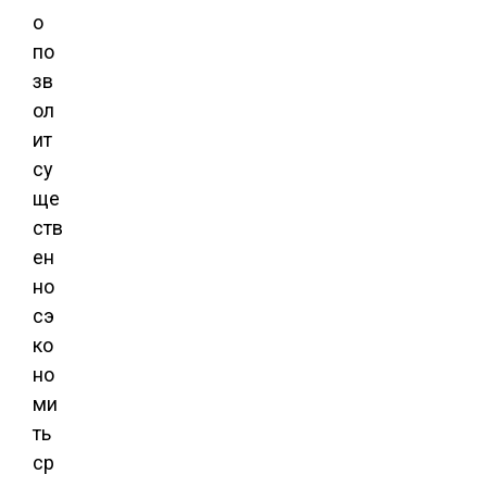
о
по
зв
ол
ит
су
ще
ств
ен
но
сэ
ко
но
ми
ть
ср