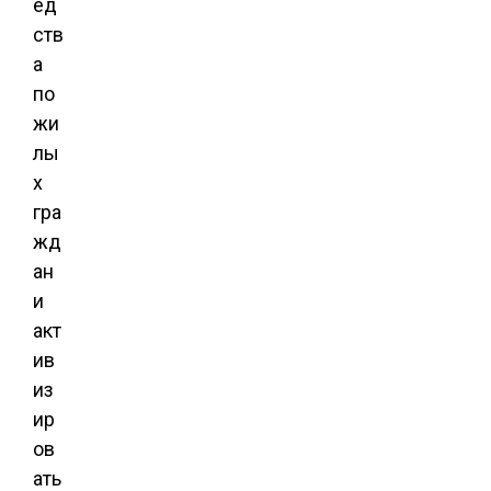
ед
ств
а
по
жи
лы
х
гра
жд
ан
и
акт
ив
из
ир
ов
ать