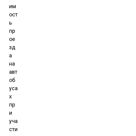
им
ост
ь
пр
ое
зд
а
на
авт
об
уса
х
пр
и
уча
сти