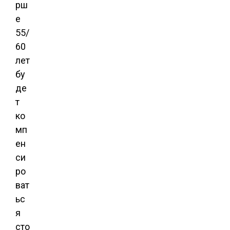
рш
е
55/
60
лет
бу
де
т
ко
мп
ен
си
ро
ват
ьс
я
сто