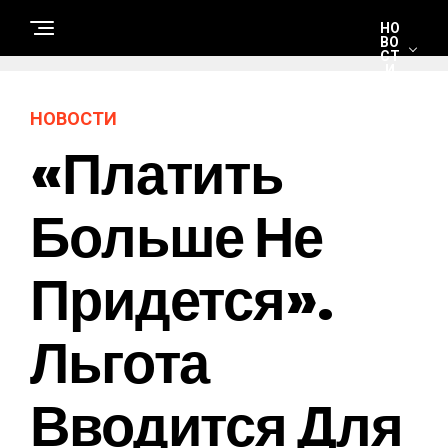
НО
ВО
СТ
И
НОВОСТИ
С
«Платить
Т
Р
О
И
Т
Больше Не
Е
Л
Ь
С
Придется».
Т
В
О
И
Р
Льгота
Е
М
О
Н
Вводится Для
Т