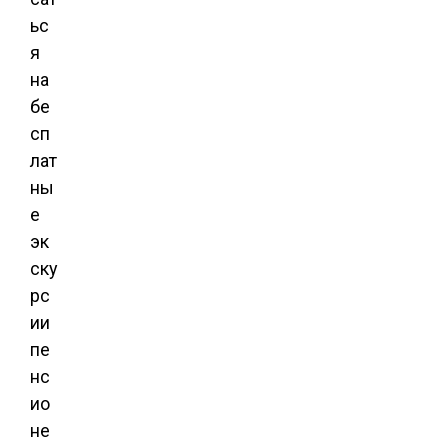
ьс
я
на
бе
сп
лат
ны
е
эк
ску
рс
ии
пе
нс
ио
не