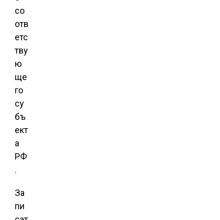
со
отв
етс
тву
ю
ще
го
су
бъ
ект
а
РФ
.
За
пи
сат