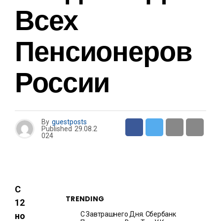
Всех
Пенсионеров
России
By
guestposts
Published
29.08.2
024
С
TRENDING
12
С Завтрашнего Дня. Сбербанк
но