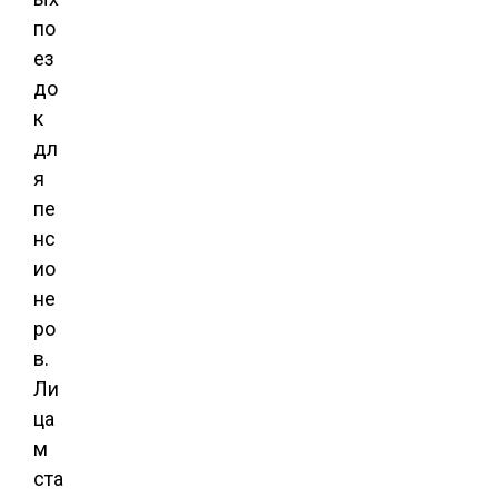
по
ез
до
к
дл
я
пе
нс
ио
не
ро
в.
Ли
ца
м
ста