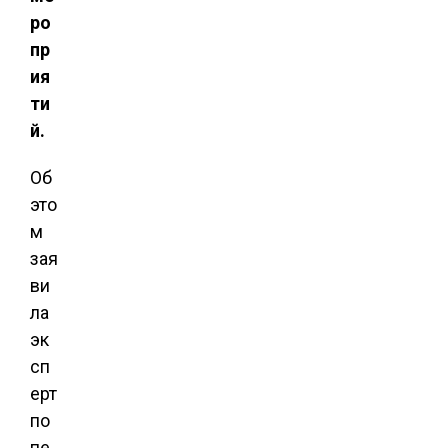
ро
пр
ия
ти
й.
Об
это
м
зая
ви
ла
эк
сп
ерт
по
пе