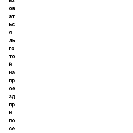
ьз
ов
ат
ьс
я
ль
го
то
й
на
пр
ое
зд
пр
и
по
се