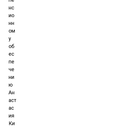
нс
ио
нн
ом
у
об
ес
пе
че
ни
ю
Ан
аст
ас
ия
Ки