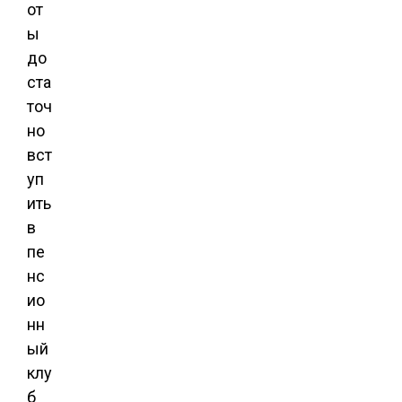
от
ы
до
ста
точ
но
вст
уп
ить
в
пе
нс
ио
нн
ый
клу
б