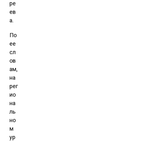
ре
ев
а.
По
ее
сл
ов
ам,
на
рег
ио
на
ль
но
м
ур