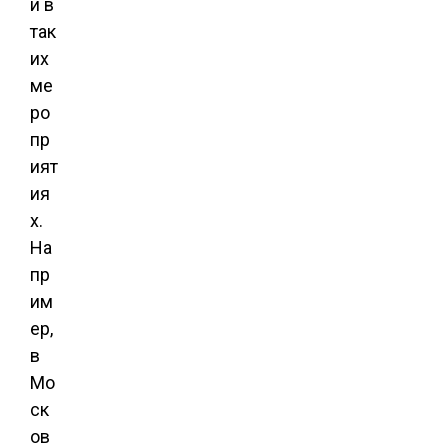
и в
так
их
ме
ро
пр
ият
ия
х.
На
пр
им
ер,
в
Мо
ск
ов