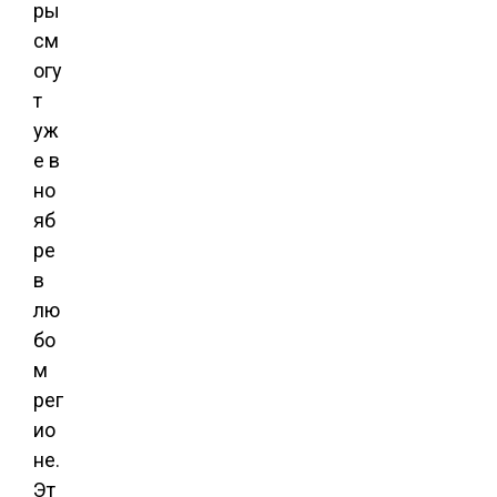
ры
см
огу
т
уж
е в
но
яб
ре
в
лю
бо
м
рег
ио
не.
Эт