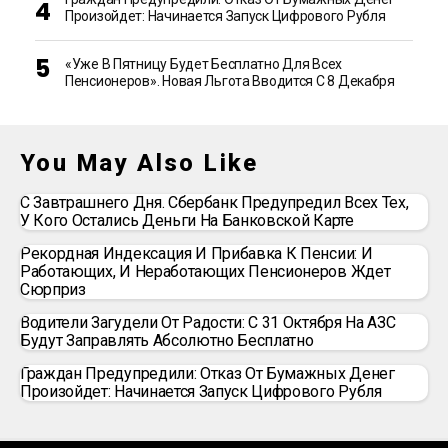
Произойдет: Начинается Запуск Цифрового Рубля
«Уже В Пятницу Будет Бесплатно Для Всех
Пенсионеров». Новая Льгота Вводится С 8 Декабря
You May Also Like
С Завтрашнего Дня. Сбербанк Предупредил Всех Тех,
У Кого Остались Деньги На Банковской Карте
Рекордная Индексация И Прибавка К Пенсии: И
Работающих, И Неработающих Пенсионеров Ждет
Сюрприз
Водители Загудели От Радости: С 31 Октября На АЗС
Будут Заправлять Абсолютно Бесплатно
Граждан Предупредили: Отказ От Бумажных Денег
Произойдет: Начинается Запуск Цифрового Рубля