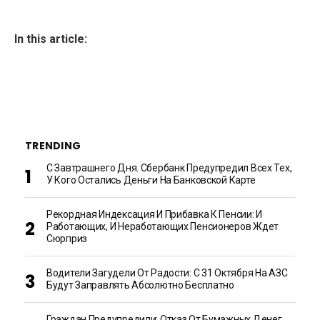
In this article:
TRENDING
С Завтрашнего Дня. Сбербанк Предупредил Всех Тех,
У Кого Остались Деньги На Банковской Карте
Рекордная Индексация И Прибавка К Пенсии: И
Работающих, И Неработающих Пенсионеров Ждет
Сюрприз
Водители Загудели От Радости: С 31 Октября На АЗС
Будут Заправлять Абсолютно Бесплатно
Граждан Предупредили: Отказ От Бумажных Денег