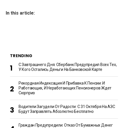
In this article:
TRENDING
С Завтрашнего Дня. Сбербанк Предупредил Всех Тех,
У Кого Остались Деньги На Банковской Карте
Рекордная Индексация И Прибавка К Пенсии: И
Работающих, И Неработающих Пенсионеров Ждет
Сюрприз
Водители Загудели От Радости: С 31 Октября На АЗС
Будут Заправлять Абсолютно Бесплатно
Граждан Предупредили: Отказ От Бумажных Денег