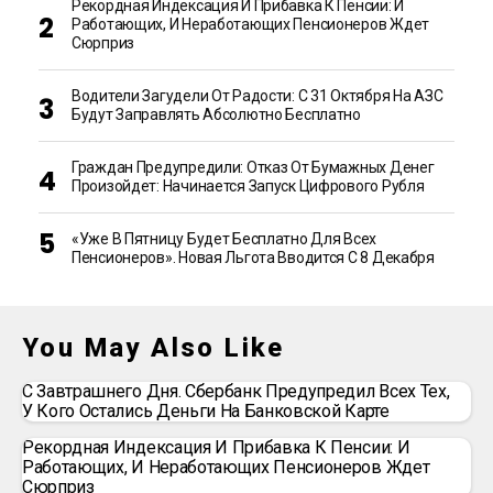
Рекордная Индексация И Прибавка К Пенсии: И
Работающих, И Неработающих Пенсионеров Ждет
Сюрприз
Водители Загудели От Радости: С 31 Октября На АЗС
Будут Заправлять Абсолютно Бесплатно
Граждан Предупредили: Отказ От Бумажных Денег
Произойдет: Начинается Запуск Цифрового Рубля
«Уже В Пятницу Будет Бесплатно Для Всех
Пенсионеров». Новая Льгота Вводится С 8 Декабря
You May Also Like
С Завтрашнего Дня. Сбербанк Предупредил Всех Тех,
У Кого Остались Деньги На Банковской Карте
Рекордная Индексация И Прибавка К Пенсии: И
Работающих, И Неработающих Пенсионеров Ждет
Сюрприз