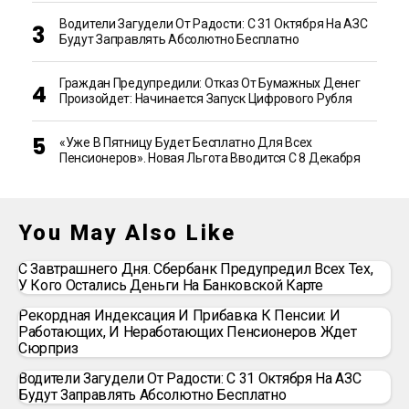
Водители Загудели От Радости: С 31 Октября На АЗС
Будут Заправлять Абсолютно Бесплатно
Граждан Предупредили: Отказ От Бумажных Денег
Произойдет: Начинается Запуск Цифрового Рубля
«Уже В Пятницу Будет Бесплатно Для Всех
Пенсионеров». Новая Льгота Вводится С 8 Декабря
You May Also Like
С Завтрашнего Дня. Сбербанк Предупредил Всех Тех,
У Кого Остались Деньги На Банковской Карте
Рекордная Индексация И Прибавка К Пенсии: И
Работающих, И Неработающих Пенсионеров Ждет
Сюрприз
Водители Загудели От Радости: С 31 Октября На АЗС
Будут Заправлять Абсолютно Бесплатно