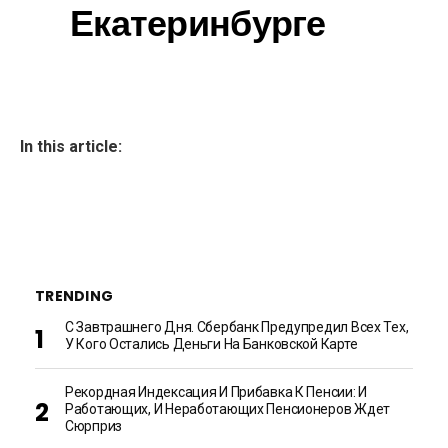
Екатеринбурге
In this article:
TRENDING
С Завтрашнего Дня. Сбербанк Предупредил Всех Тех,
У Кого Остались Деньги На Банковской Карте
Рекордная Индексация И Прибавка К Пенсии: И
Работающих, И Неработающих Пенсионеров Ждет
Сюрприз