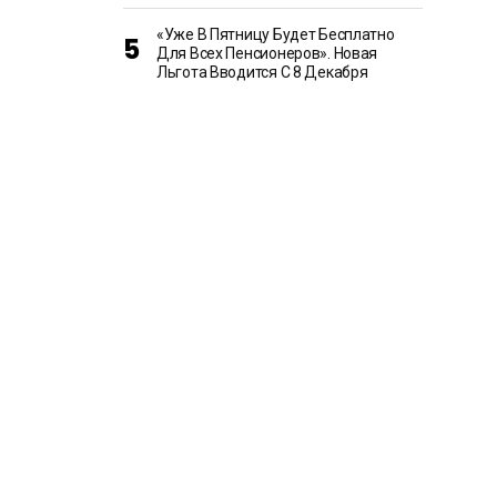
«Уже В Пятницу Будет Бесплатно
Для Всех Пенсионеров». Новая
Льгота Вводится С 8 Декабря