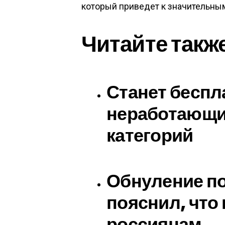
который приведет к значительны
Читайте такж
Станет беспл
неработающи
категорий
Обнуление по
пояснил, что
россиянам