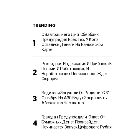
TRENDING
С Завтрашнего Дня. Сбербанк
Предупредил Всех Тех, У Кого
Остались Деньги На Банковской
Карте
Рекордная Индексация И Прибавка К
Пенсии: И Работающих, И
Неработающих Пенсионеров Ждет
Сюрприз
Водители Загудели От Радости: С 31
Октября На АЗС Будут Заправлять
Абсолютно Бесплатно
Граждан Предупредили: Отказ От
Бумажных Денег Произойдет:
Начинается Запуск Цифрового Рубля