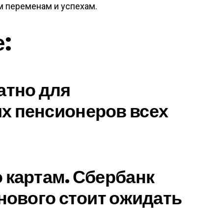
м переменам и успехам.
е:
атно для
х пенсионеров всех
 картам. Сбербанк
 нового стоит ожидать