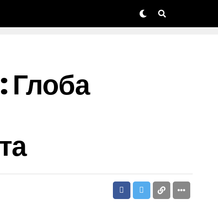
: Глоба
та