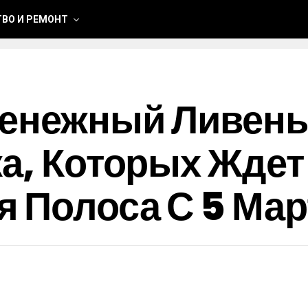
ВО И РЕМОНТ
енежный Ливень
ка, Которых Ждет
 Полоса С 5 Мар