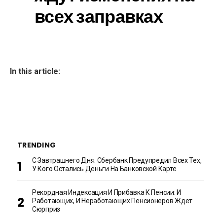
всех заправках
In this article:
TRENDING
С Завтрашнего Дня. Сбербанк Предупредил Всех Тех,
У Кого Остались Деньги На Банковской Карте
Рекордная Индексация И Прибавка К Пенсии: И
Работающих, И Неработающих Пенсионеров Ждет
Сюрприз