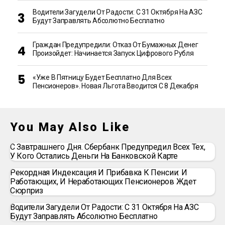
Водители Загудели От Радости: С 31 Октября На АЗС
Будут Заправлять Абсолютно Бесплатно
Граждан Предупредили: Отказ От Бумажных Денег
Произойдет: Начинается Запуск Цифрового Рубля
«Уже В Пятницу Будет Бесплатно Для Всех
Пенсионеров». Новая Льгота Вводится С 8 Декабря
You May Also Like
С Завтрашнего Дня. Сбербанк Предупредил Всех Тех,
У Кого Остались Деньги На Банковской Карте
Рекордная Индексация И Прибавка К Пенсии: И
Работающих, И Неработающих Пенсионеров Ждет
Сюрприз
Водители Загудели От Радости: С 31 Октября На АЗС
Будут Заправлять Абсолютно Бесплатно