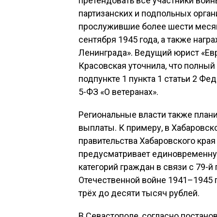
претендовать все участники войн
партизанских и подпольных орган
прослужившие более шести месяце
сентября 1945 года, а также наг
Ленинграда». Ведущий юрист «Е
Красовская уточнила, что полный
подпункте 1 пункта 1 статьи 2 Фе
5-ФЗ «О ветеранах».
Региональные власти также план
выплаты. К примеру, в Хабаровск
правительства Хабаровского края 
предусматривает единовременну
категорий граждан в связи с 79-
Отечественной войне 1941–1945 г
трёх до десяти тысяч рублей.
В Севастополе, согласно постано