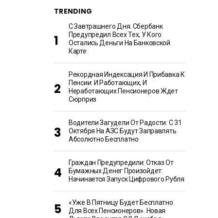
TRENDING
С Завтрашнего Дня. Сбербанк
Предупредил Всех Тех, У Кого
Остались Деньги На Банковской
Карте
Рекордная Индексация И Прибавка К
Пенсии: И Работающих, И
Неработающих Пенсионеров Ждет
Сюрприз
Водители Загудели От Радости: С 31
Октября На АЗС Будут Заправлять
Абсолютно Бесплатно
Граждан Предупредили: Отказ От
Бумажных Денег Произойдет:
Начинается Запуск Цифрового Рубля
«Уже В Пятницу Будет Бесплатно
Для Всех Пенсионеров». Новая