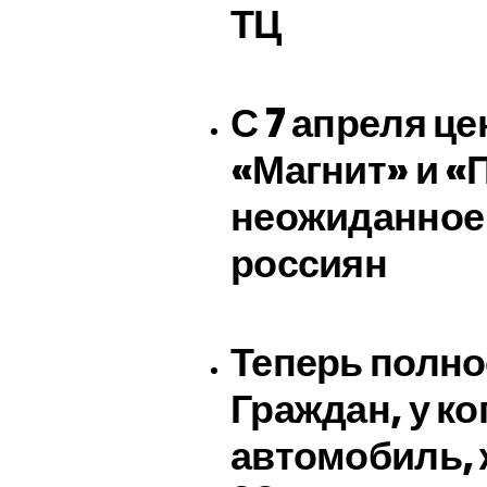
ТЦ
С 7 апреля це
«Магнит» и «
неожиданное 
россиян
Теперь полно
Граждан, у ко
автомобиль, 