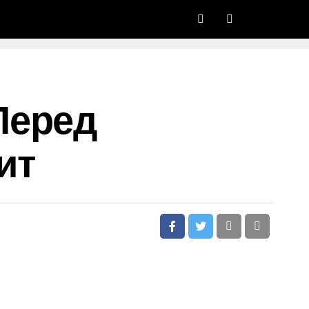
Перед
ит