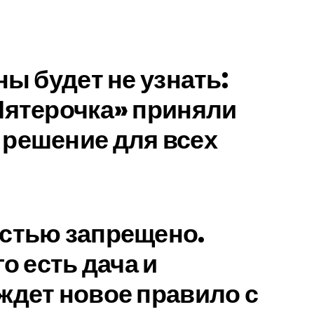
ны будет не узнать:
Пятерочка» приняли
решение для всех
стью запрещено.
го есть дача и
ждет новое правило с