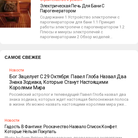
Электрическая Печь Для Бани С
Парогенератором
Содержание 1 Устройство электропечи с
парогенератором для бани 1.1 Принцип
работы электропечи с парогенератором 1.2
Плюсы и минусы электропечей с
парогенераторами 2 Обзор моделей...
САМОЕ СВЕЖЕЕ
Новости
Бог Зацелует С 29 Октября: Павел Глоба Назвал Два
Знака Зодиака, Которые Станут Настоящими
Королями Мира
Российский астролог и телеведущий Павел Глоба назвал два
знака зодиака, которых ждет настоящая белоснежная полоса
в жизни. Их можно назвать настоящими королями мира уже...
Новости
Гадость В Фантике: Роскачество Назвало Список Конфет.
Которые Нельзя Покупать
Photo by form PxHere Исследование, проведенное экспертами