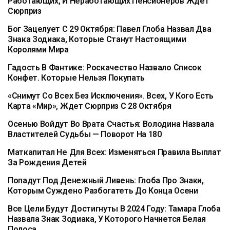
Работающих, И Неработающих Пенсионеров Ждет
Сюрприз
Бог Зацелует С 29 Октября: Павел Глоба Назвал Два
Знака Зодиака, Которые Станут Настоящими
Королями Мира
Гадость В Фантике: Роскачество Назвало Список
Конфет. Которые Нельзя Покупать
«Снимут Со Всех Без Исключения». Всех, У Кого Есть
Карта «Мир», Ждет Сюрприз С 28 Октября
Осенью Войдут Во Врата Счастья: Володина Назвала
Властителей Судьбы — Поворот На 180
Маткапитал Не Для Всех: Изменяться Правила Выплат
За Рождения Детей
Попадут Под Денежный Ливень: Глоба Про Знаки,
Которым Суждено Разбогатеть До Конца Осени
Все Цели Будут Достигнуты В 2024 Году: Тамара Глоба
Назвала Знак Зодиака, У Которого Начнется Белая
Полоса