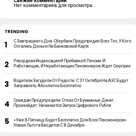
Свежие комментарии
Нет комментариев для просмотра.
TRENDING
С Завтрашнего Дня. Сбербанк Предупредил Всех Тех, У Кого
Остались Деньги На Банковской Карте
Рекордная Индексация И Прибавка К Пенсии: И
Работающих, И Неработающих Пенсионеров Ждет Сюрприз
Водители Загудели От Радости: С 31 Октября На АЗС Будут
Заправлять Абсолютно Бесплатно
Граждан Предупредили: Отказ От Бумажных Денег
Произойдет: Начинается Запуск Цифрового Рубля
«Уже В Пятницу Будет Бесплатно Для Всех Пенсионеров».
Новая Льгота Вводится С 8 Декабря