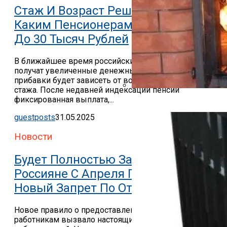
Стаж И Возраст Решают Все:
Каким Пенсионерам Дадут От 10
До 30 Тысяч Рублей
В ближайшее время российские пенсионеры
получат увеличенные денежные выплаты Размер
прибавки будет зависеть от возраста и трудового
стажа. После недавней индексации пенсий
фиксированная выплата,...
Какие Дрова Лучше Для Ба
guestposts
31.05.2025
Новости
Будет Полностью Запрещено:
Россияне С Апреля Получат
Новый Запрет По Отпускам
Новое правило о предоставлении отпуска
работникам вызвало настоящий переполох среди