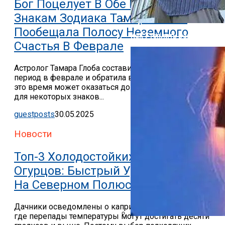
Бог Поцелует В Обе Щеки: 5
Знакам Зодиака Тамара Глоба
Пообещала Полосу Неземного
Как Утеплить Баню Снаруж
Счастья В Феврале
Астролог Тамара Глоба составила гороскоп на
период в феврале и обратила внимание на то, что
это время может оказаться довольно удачными
для некоторых знаков...
guestposts
30.05.2025
Новости
Топ-3 Холодостойких Сорта
Огурцов: Быстрый Урожай Даже
На Северном Полюсе
Дачники осведомлены о капризах летней погоды,
где перепады температуры могут достигать десяти