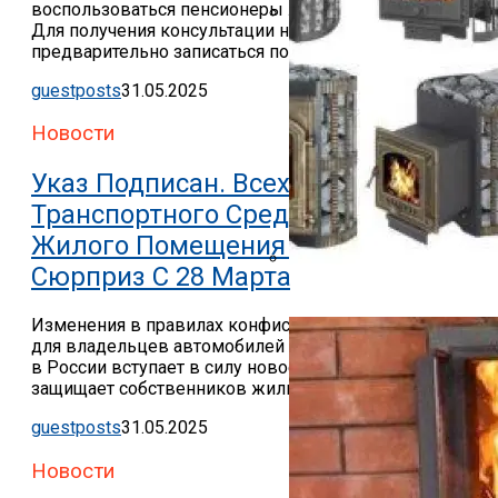
воспользоваться пенсионеры любой категории.
«Снимут Со Всех Без Исклю
Для получения консультации необходимо
Октября
предварительно записаться по...
guestposts
31.05.2025
Новости
Указ Подписан. Всех Обладателей
Транспортного Средства Или
Жилого Помещения Ожидает
Сюрприз С 28 Марта
Банная Печь Везувий
Изменения в правилах конфискации имущества
для владельцев автомобилей и квартир С 28 марта
в России вступает в силу новое правило, которое
защищает собственников жилья...
guestposts
31.05.2025
Новости