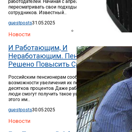
работодателей. Начиная с апреля, им придется
пересматривать свои подходы к отпускам для
сотрудников. Известный...
guestposts
31.05.2025
Новости
Банная Печь: Варвара, Кос
И Работающим, И
Неработающим. Пенсии Было
Решено Повысить Сразу На 30%
Российским пенсионерам сообщили о
возможности увеличения их пенсий на несколько
десятков процентов Даже работающие пожилые
люди смогут получить такое увеличение, но для
этого им...
guestposts
30.05.2025
Новости