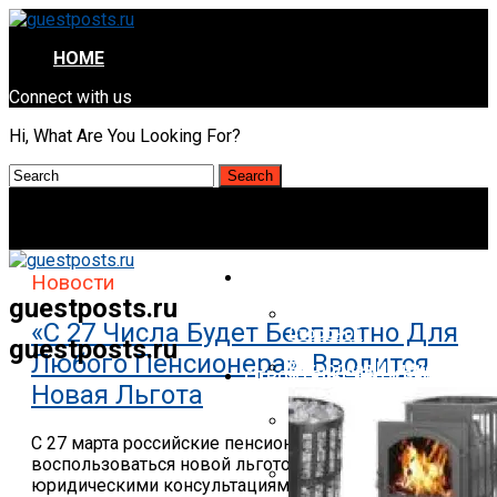
HOME
Connect with us
Hi, What Are You Looking For?
НОВОСТИ
Новости
guestposts.ru
Палка Гадости: Роскачест
«С 27 Числа Будет Бесплатно Для
Стороной
guestposts.ru
Любого Пенсионера». Вводится
Рекордная Индексация И П
СТРОИТЕЛЬСТВО И РЕМОНТ
Пенсионеров Ждет Сюрпр
Новая Льгота
Бог Зацелует С 29 Октября
Настоящими Королями Ми
С 27 марта российские пенсионеры смогут
воспользоваться новой льготой Бесплатными
Гадость В Фантике: Роска
юридическими консультациями смогут