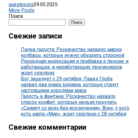
guestposts
29.05.2025
More Posts
Поиск
Поиск
Свежие записи
Палка гадости: Роскачество назвало марки
колбасы, которые нужно обходить стороной
Рекордная индексация и прибавка к пенсии: и
работающих, и неработающих пенсионеров
ждет сюрприз
Бог зацелует с 29 октября: Павел Глоба
назвал два знака зодиака, которые станут
настоящими королями мира
Гадость в фантике: Роскачество назвало
список конфет. которые нельзя покупать
«Снимут со всех без исключения». Всех, у кого
есть карта «Мир», ждет сюрприз с 28 октября
Свежие комментарии