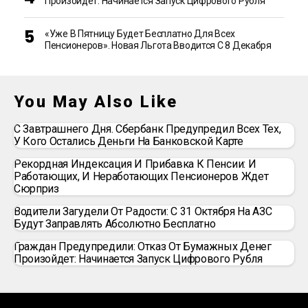
Произойдет: Начинается Запуск Цифрового Рубля
«Уже В Пятницу Будет Бесплатно Для Всех
Пенсионеров». Новая Льгота Вводится С 8 Декабря
You May Also Like
С Завтрашнего Дня. Сбербанк Предупредил Всех Тех,
У Кого Остались Деньги На Банковской Карте
Рекордная Индексация И Прибавка К Пенсии: И
Работающих, И Неработающих Пенсионеров Ждет
Сюрприз
Водители Загудели От Радости: С 31 Октября На АЗС
Будут Заправлять Абсолютно Бесплатно
Граждан Предупредили: Отказ От Бумажных Денег
Произойдет: Начинается Запуск Цифрового Рубля