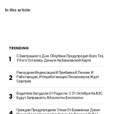
In this article:
TRENDING
С Завтрашнего Дня. Сбербанк Предупредил Всех Тех,
У Кого Остались Деньги На Банковской Карте
Рекордная Индексация И Прибавка К Пенсии: И
Работающих, И Неработающих Пенсионеров Ждет
Сюрприз
Водители Загудели От Радости: С 31 Октября На АЗС
Будут Заправлять Абсолютно Бесплатно
Граждан Предупредили: Отказ От Бумажных Денег