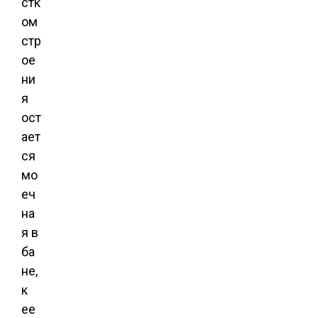
стк
ом
стр
ое
ни
я
ост
ает
ся
мо
еч
на
я в
ба
не,
к
ее