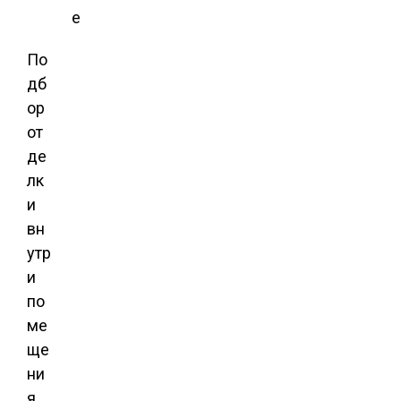
е
По
дб
ор
от
де
лк
и
вн
утр
и
по
ме
ще
ни
я