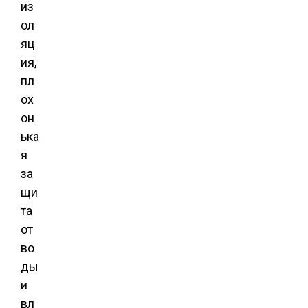
из
ол
яц
ия,
пл
ох
он
ька
я
за
щи
та
от
во
ды
и
вл