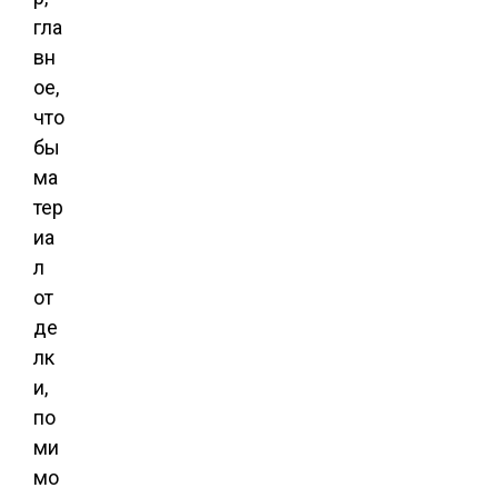
гла
вн
ое,
что
бы
ма
тер
иа
л
от
де
лк
и,
по
ми
мо