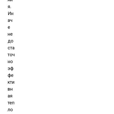
я.
Ин
ач
е
не
до
ста
точ
но
эф
фе
кти
вн
ая
теп
ло