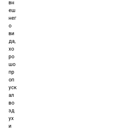
вн
еш
нег
о
ви
да,
хо
ро
шо
пр
оп
уск
ал
во
зд
ух
и