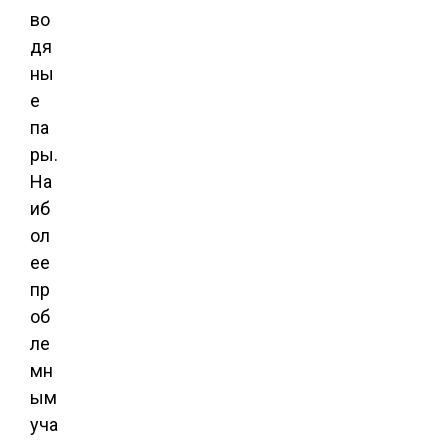
во
дя
ны
е
па
ры.
На
иб
ол
ее
пр
об
ле
мн
ым
уча