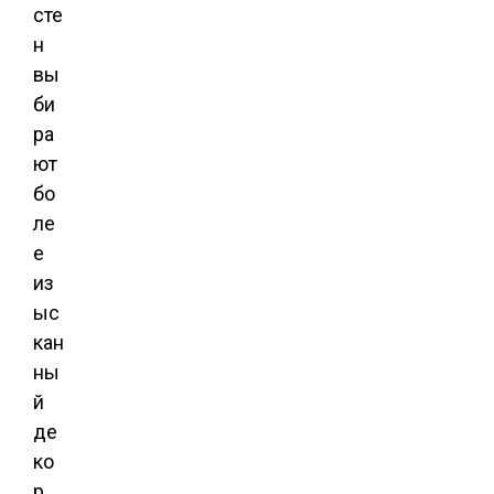
сте
н
вы
би
ра
ют
бо
ле
е
из
ыс
кан
ны
й
де
ко
р,