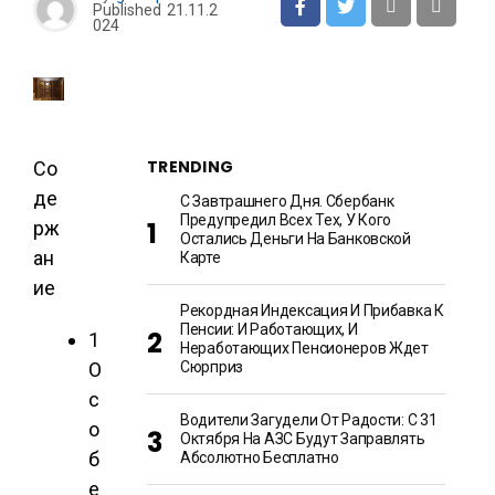
Published
21.11.2
024
TRENDING
Со
де
С Завтрашнего Дня. Сбербанк
Предупредил Всех Тех, У Кого
рж
Остались Деньги На Банковской
ан
Карте
ие
Рекордная Индексация И Прибавка К
Пенсии: И Работающих, И
1
Неработающих Пенсионеров Ждет
О
Сюрприз
с
Водители Загудели От Радости: С 31
о
Октября На АЗС Будут Заправлять
б
Абсолютно Бесплатно
е