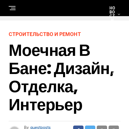
НО
ВО
СТ
И
СТРОИТЕЛЬСТВО И РЕМОНТ
С
Моечная В
Т
Р
О
И
Т
Бане: Дизайн,
Е
Л
Ь
С
Отделка,
Т
В
О
И
Р
Интерьер
Е
М
О
Н
Т
By
guestposts