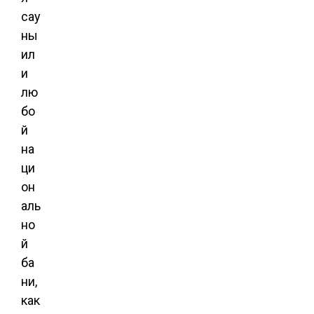
сау
ны
ил
и
лю
бо
й
на
ци
он
аль
но
й
ба
ни,
как