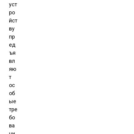
уст
ро
йст
ву
пр
ед
ъя
вл
яю
т
ос
об
ые
тре
бо
ва
ни