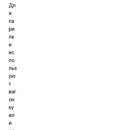
Дл
я
па
ри
лк
и
ис
по
льз
ую
т
ваг
он
ку
ил
и