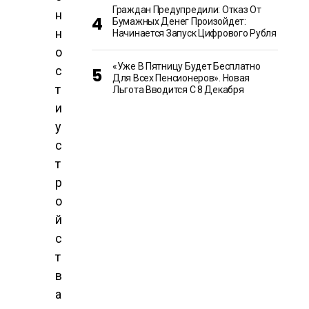
Граждан Предупредили: Отказ От
н
Бумажных Денег Произойдет:
н
Начинается Запуск Цифрового Рубля
о
«Уже В Пятницу Будет Бесплатно
с
Для Всех Пенсионеров». Новая
т
Льгота Вводится С 8 Декабря
и
у
с
т
р
о
й
с
т
в
а