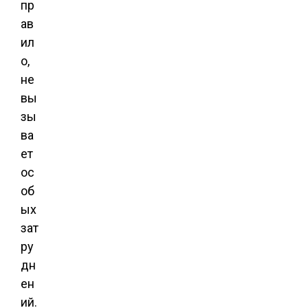
пр
ав
ил
о,
не
вы
зы
ва
ет
ос
об
ых
зат
ру
дн
ен
ий.