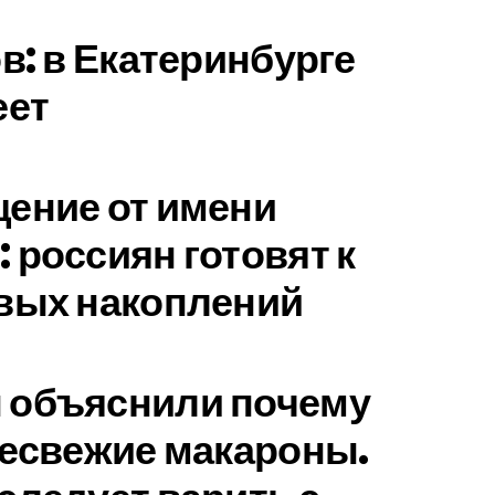
в: в Екатеринбурге
еет
ение от имени
 россиян готовят к
вых накоплений
 объяснили почему
несвежие макароны.