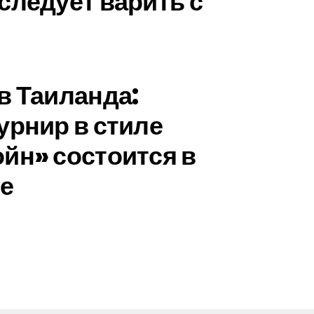
следует варить с
в Таиланда:
урнир в стиле
йн» состоится в
е