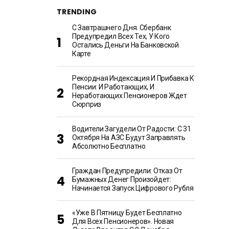
TRENDING
С Завтрашнего Дня. Сбербанк
Предупредил Всех Тех, У Кого
Остались Деньги На Банковской
Карте
Рекордная Индексация И Прибавка К
Пенсии: И Работающих, И
Неработающих Пенсионеров Ждет
Сюрприз
Водители Загудели От Радости: С 31
Октября На АЗС Будут Заправлять
Абсолютно Бесплатно
Граждан Предупредили: Отказ От
Бумажных Денег Произойдет:
Начинается Запуск Цифрового Рубля
«Уже В Пятницу Будет Бесплатно
Для Всех Пенсионеров». Новая