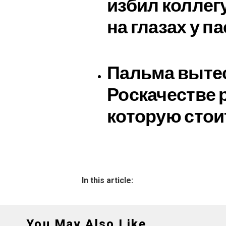
избил коллег
на глазах у п
Пальма вытес
Роскачестве 
которую стои
In this article:
You May Also Like