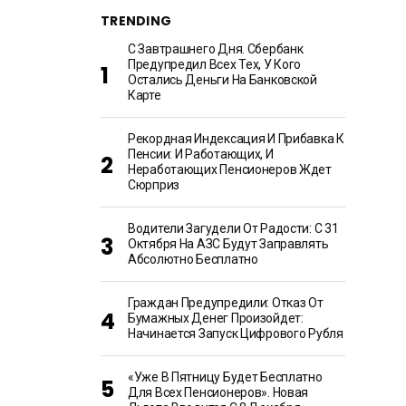
TRENDING
С Завтрашнего Дня. Сбербанк
Предупредил Всех Тех, У Кого
Остались Деньги На Банковской
Карте
Рекордная Индексация И Прибавка К
Пенсии: И Работающих, И
Неработающих Пенсионеров Ждет
Сюрприз
Водители Загудели От Радости: С 31
Октября На АЗС Будут Заправлять
Абсолютно Бесплатно
Граждан Предупредили: Отказ От
Бумажных Денег Произойдет:
Начинается Запуск Цифрового Рубля
«Уже В Пятницу Будет Бесплатно
Для Всех Пенсионеров». Новая