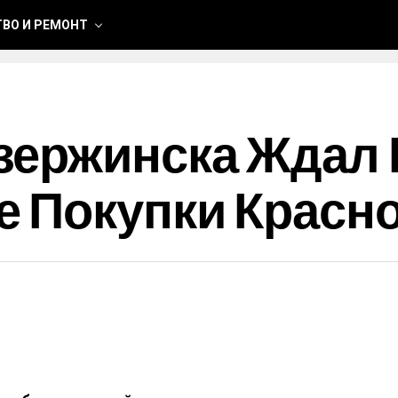
ВО И РЕМОНТ
зержинска Ждал
е Покупки Красн