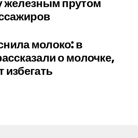
у железным прутом
ассажиров
нила молоко: в
рассказали о молочке,
т избегать