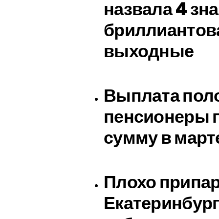
назвала 4 зна
бриллиантова
выходные
Выплата поло
пенсионеры 
сумму в март
Плохо припар
Екатеринбург