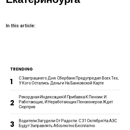
In this article:
TRENDING
С Завтрашнего Дня. Сбербанк Предупредил Всех Тех,
У Кого Остались Деньги На Банковской Карте
Рекордная Индексация И Прибавка К Пенсии: И
Работающих, И Неработающих Пенсионеров Ждет
Сюрприз
Водители Загудели От Радости: С 31 Октября На АЗС
Будут Заправлять Абсолютно Бесплатно