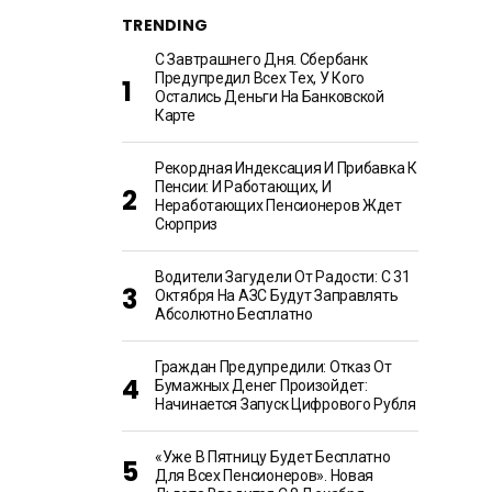
TRENDING
С Завтрашнего Дня. Сбербанк
Предупредил Всех Тех, У Кого
Остались Деньги На Банковской
Карте
Рекордная Индексация И Прибавка К
Пенсии: И Работающих, И
Неработающих Пенсионеров Ждет
Сюрприз
Водители Загудели От Радости: С 31
Октября На АЗС Будут Заправлять
Абсолютно Бесплатно
Граждан Предупредили: Отказ От
Бумажных Денег Произойдет:
Начинается Запуск Цифрового Рубля
«Уже В Пятницу Будет Бесплатно
Для Всех Пенсионеров». Новая