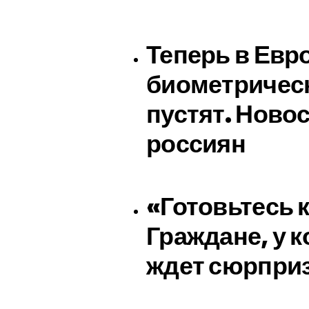
Теперь в Евр
биометрическ
пустят. Новос
россиян
«Готовьтесь 
Граждане, у к
ждет сюрприз