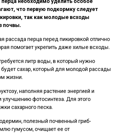
 перца необходимо уделить особое
агают, что первую подкормку следует
икировки, так как молодые всходы
з почвы.
дая рассада перца перед пикировкой отлично
торая помогает укрепить даже хилые всходы.
ребуется литр воды, в который нужно
 будет сахар, который для молодой рассады
ом жизни.
руктозу, наполняя растение энергией и
и улучшению фотосинтеза. Для этого
жки сахарного песка.
одермин, полезный почвенный гриб-
емлю гумусом, очищает ее от