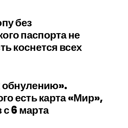
опу без
ого паспорта не
ть коснется всех
к обнулению».
ого есть карта «Мир»,
 с 6 марта