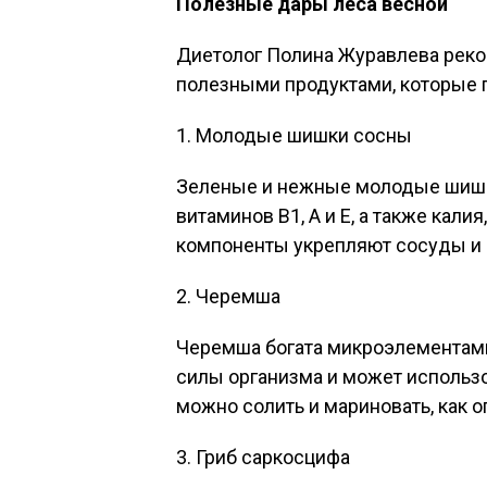
Полезные дары леса весной
Диетолог Полина Журавлева реко
полезными продуктами, которые п
1. Молодые шишки сосны
Зеленые и нежные молодые шишк
витаминов B1, A и E, а также калия
компоненты укрепляют сосуды и
2. Черемша
Черемша богата микроэлементами
силы организма и может использо
можно солить и мариновать, как о
3. Гриб саркосцифа