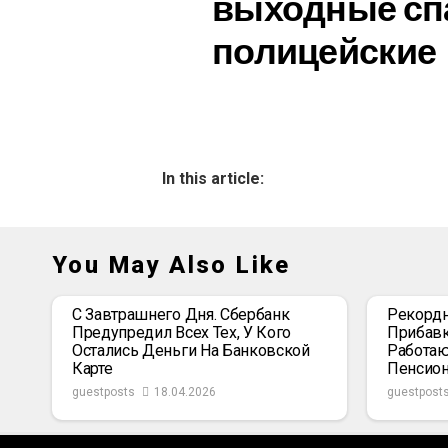
выходные сп
полицейские
In this article:
You May Also Like
С Завтрашнего Дня. Сбербанк
Рекордн
Предупредил Всех Тех, У Кого
Прибавк
Остались Деньги На Банковской
Работаю
Карте
Пенсио
guestposts
18.04.2026
guestpost