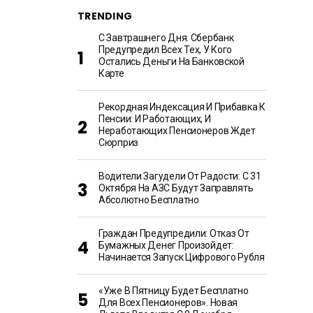
TRENDING
С Завтрашнего Дня. Сбербанк
Предупредил Всех Тех, У Кого
Остались Деньги На Банковской
Карте
Рекордная Индексация И Прибавка К
Пенсии: И Работающих, И
Неработающих Пенсионеров Ждет
Сюрприз
Водители Загудели От Радости: С 31
Октября На АЗС Будут Заправлять
Абсолютно Бесплатно
Граждан Предупредили: Отказ От
Бумажных Денег Произойдет:
Начинается Запуск Цифрового Рубля
«Уже В Пятницу Будет Бесплатно
Для Всех Пенсионеров». Новая