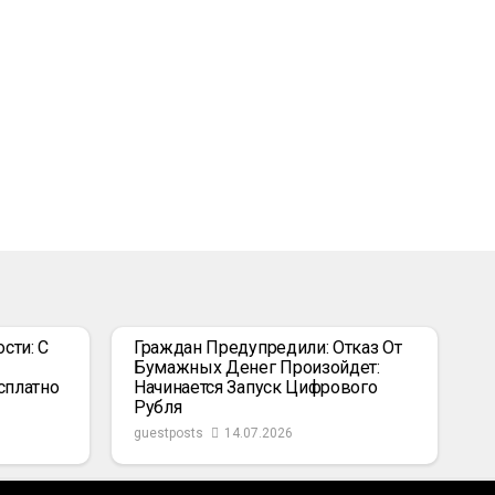
сти: С
Граждан Предупредили: Отказ От
Бумажных Денег Произойдет:
сплатно
Начинается Запуск Цифрового
Рубля
guestposts
14.07.2026