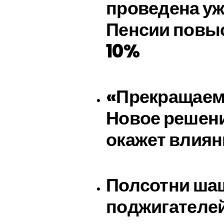
проведена уж
Пенсии повы
10%
«Прекращаем 
Новое решени
окажет влиян
Полсотни ша
поджигателей