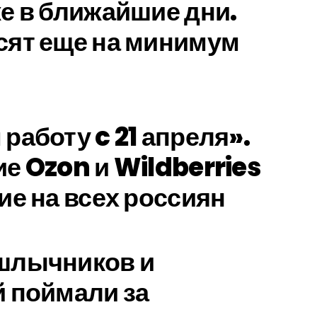
е в ближайшие дни.
сят еще на минимум
работу c 21 апреля».
е Ozon и Wildberries
ие на всех россиян
шлычников и
 поймали за