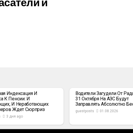
асатели и
ая Индексация И
Водители Загудели От Радо
а К Пенсии: И
31 Октября На АЗС Будут
щих, И Неработающих
Заправлять Абсолютно Бе
неров Ждет Сюрприз
guestposts
01.08.2026
s
3 дня ago