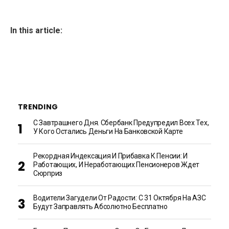
In this article:
TRENDING
С Завтрашнего Дня. Сбербанк Предупредил Всех Тех,
У Кого Остались Деньги На Банковской Карте
Рекордная Индексация И Прибавка К Пенсии: И
Работающих, И Неработающих Пенсионеров Ждет
Сюрприз
Водители Загудели От Радости: С 31 Октября На АЗС
Будут Заправлять Абсолютно Бесплатно