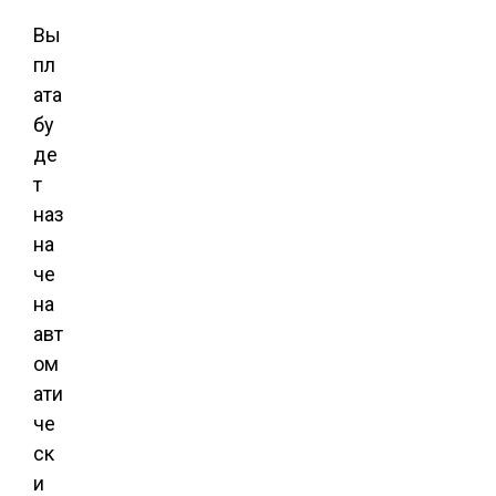
Вы
пл
ата
бу
де
т
наз
на
че
на
авт
ом
ати
че
ск
и