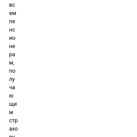
вс
ем
пе
нс
ио
не
ра
м,
по
лу
ча
ю
щи
м
стр
ахо
ву