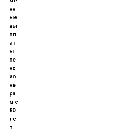
ме
нн
ые
вы
пл
ат
ы
пе
нс
ио
не
ра
м с
80
ле
т