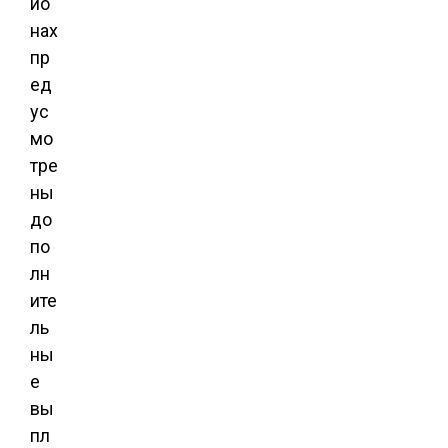
ио
нах
пр
ед
ус
мо
тре
ны
до
по
лн
ите
ль
ны
е
вы
пл