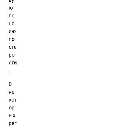
ю
пе
нс
ию
по
ста
ро
сти
.
В
не
кот
ор
ых
рег