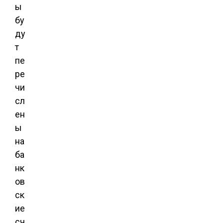
ы
бу
ду
т
пе
ре
чи
сл
ен
ы
на
ба
нк
ов
ск
ие
сч