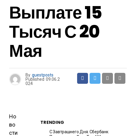
Выплате 15
Тысяч С 20
Мая
By
guestposts
Published
09.06.2
024
Но
TRENDING
во
С Завтрашнего Дня. Сбербанк
сти