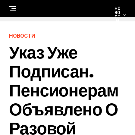
НО
ВО
СТ
И
НОВОСТИ
С
Указ Уже
Т
Р
О
И
Т
Подписан.
Е
Л
Ь
С
Пенсионерам
Т
В
О
И
Р
Объявлено О
Е
М
О
Н
Разовой
Т