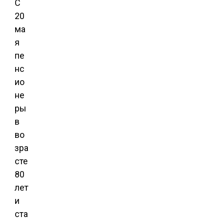
С
20
ма
я
пе
нс
ио
не
ры
в
во
зра
сте
80
лет
и
ста