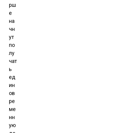
рш
е
на
чн
ут
по
лу
чат
ь
ед
ин
ов
ре
ме
нн
ую