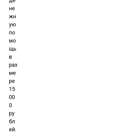
де
не
жн
ую
по
мо
щь
в
раз
ме
ре
15
00
0
ру
бл
ей.