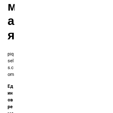
м
а
я
piq
sel
s.c
om
Ед
ин
ов
ре