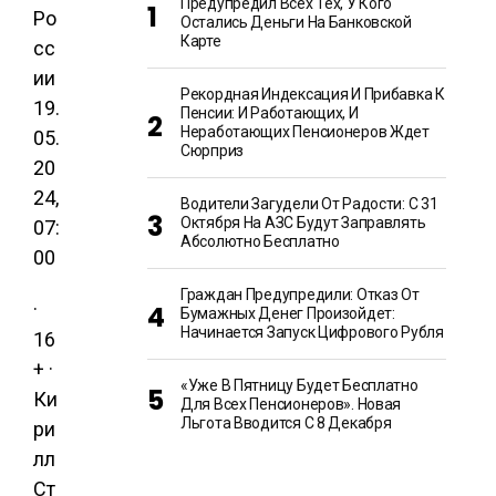
Предупредил Всех Тех, У Кого
Ро
Остались Деньги На Банковской
Карте
сс
ии
Рекордная Индексация И Прибавка К
19.
Пенсии: И Работающих, И
Неработающих Пенсионеров Ждет
05.
Сюрприз
20
24,
Водители Загудели От Радости: С 31
Октября На АЗС Будут Заправлять
07:
Абсолютно Бесплатно
00
Граждан Предупредили: Отказ От
·
Бумажных Денег Произойдет:
Начинается Запуск Цифрового Рубля
16
+ ·
«Уже В Пятницу Будет Бесплатно
Ки
Для Всех Пенсионеров». Новая
Льгота Вводится С 8 Декабря
ри
лл
Ст