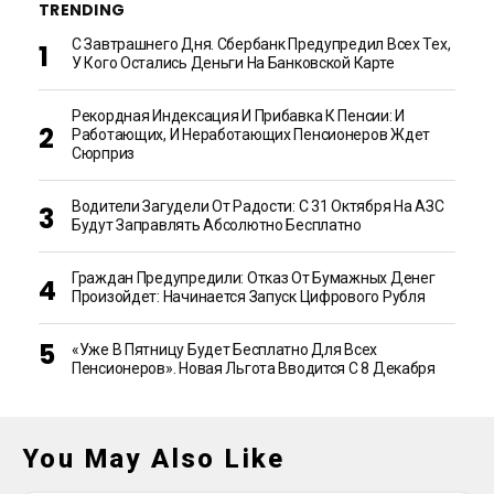
TRENDING
С Завтрашнего Дня. Сбербанк Предупредил Всех Тех,
У Кого Остались Деньги На Банковской Карте
Рекордная Индексация И Прибавка К Пенсии: И
Работающих, И Неработающих Пенсионеров Ждет
Сюрприз
Водители Загудели От Радости: С 31 Октября На АЗС
Будут Заправлять Абсолютно Бесплатно
Граждан Предупредили: Отказ От Бумажных Денег
Произойдет: Начинается Запуск Цифрового Рубля
«Уже В Пятницу Будет Бесплатно Для Всех
Пенсионеров». Новая Льгота Вводится С 8 Декабря
You May Also Like