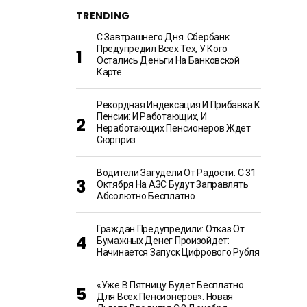
TRENDING
С Завтрашнего Дня. Сбербанк
Предупредил Всех Тех, У Кого
Остались Деньги На Банковской
Карте
Рекордная Индексация И Прибавка К
Пенсии: И Работающих, И
Неработающих Пенсионеров Ждет
Сюрприз
Водители Загудели От Радости: С 31
Октября На АЗС Будут Заправлять
Абсолютно Бесплатно
Граждан Предупредили: Отказ От
Бумажных Денег Произойдет:
Начинается Запуск Цифрового Рубля
«Уже В Пятницу Будет Бесплатно
Для Всех Пенсионеров». Новая