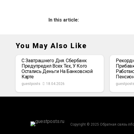
In this article:
You May Also Like
С Завтрашнего Дня. Сбербанк
Рекордн
Предупредил Всех Тех, У Кого
Прибавк
Остались Деньги На Банковской
Работаю
Карте
Пенсио
guestposts
18.04.2026
guestpost
Copyright © 2025 Обратная связь inf