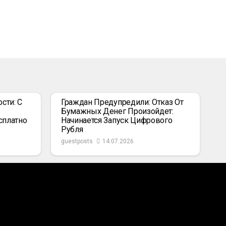
сти: С
Граждан Предупредили: Отказ От
Бумажных Денег Произойдет:
сплатно
Начинается Запуск Цифрового
Рубля
guestposts
14.07.2026