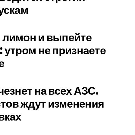
пускам
 лимон и выпейте
: утром не признаете
е
чезнет на всех АЗС.
тов ждут изменения
вках