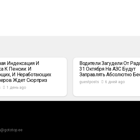
ая Индексация И
Водители Загудели От Радо
а К Пенсии: И
31 Октября На АЗС Будут
щих, И Неработающих
Заправлять Абсолютно Бе
неров Ждет Сюрприз
guestposts
6 дней ago
s
1 день ago
o@gototop.ee