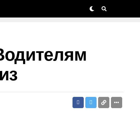
 Водителям
из