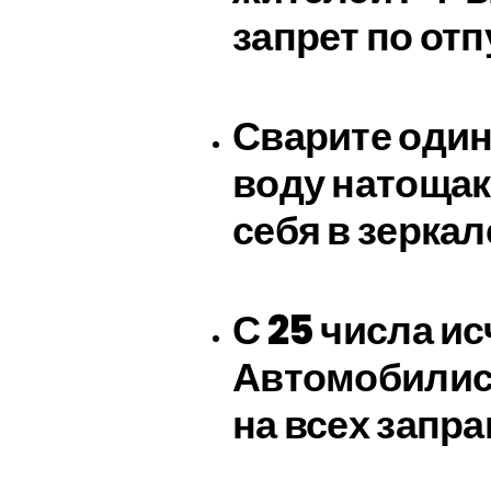
запрет по от
Сварите один
воду натощак
себя в зеркал
С 25 числа ис
Автомобилис
на всех запра