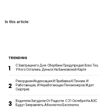
In this article:
TRENDING
С Завтрашнего Дня. Сбербанк Предупредил Всех Тех,
У Кого Остались Деньги На Банковской Карте
Рекордная Индексация И Прибавка К Пенсии: И
Работающих, И Неработающих Пенсионеров Ждет
Сюрприз
Водители Загудели От Радости: С 31 Октября На АЗС
Будут Заправлять Абсолютно Бесплатно