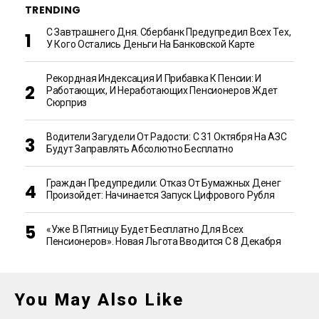
TRENDING
С Завтрашнего Дня. Сбербанк Предупредил Всех Тех,
У Кого Остались Деньги На Банковской Карте
Рекордная Индексация И Прибавка К Пенсии: И
Работающих, И Неработающих Пенсионеров Ждет
Сюрприз
Водители Загудели От Радости: С 31 Октября На АЗС
Будут Заправлять Абсолютно Бесплатно
Граждан Предупредили: Отказ От Бумажных Денег
Произойдет: Начинается Запуск Цифрового Рубля
«Уже В Пятницу Будет Бесплатно Для Всех
Пенсионеров». Новая Льгота Вводится С 8 Декабря
You May Also Like