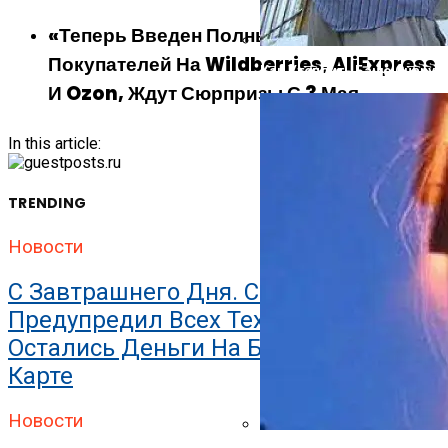
«Теперь Введен Полный Запрет».
Покупателей На Wildberries, AliExpress
Как Утеплить Баню Снаруж
И Ozon, Ждут Сюрпризы С 3 Мая
In this article:
TRENDING
Новости
С Завтрашнего Дня. Сбербанк
Предупредил Всех Тех, У Кого
Остались Деньги На Банковской
Карте
Новости