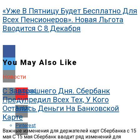
«Уже В Пятницу Будет Бесплатно Для
Всех Пенсионеров». Новая Льгота
Вводится С 8 Декабря
You May Also Like
Новости
С Завтрашнего Дня. Сбербанк
Flipboard
Предупредил Всех Тех, У Кого
Остались Деньги На Банковской
Reddit
Карте
Pinterest
Важные изменения для держателей карт Сбербанка с 15
мая С 15 мая Сбербанк вводит ряд изменений для