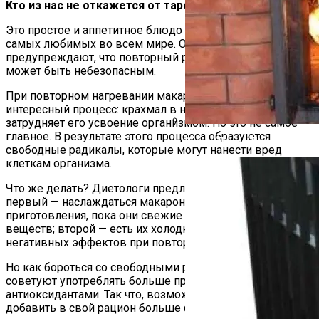
Кто из нас не откажется от тарелки макарон?
Это простое и аппетитное блюдо является одним из
самых любимых во всем мире. Однако диетологи
предупреждают, что повторный разогрев макарон
может быть небезопасным.
При повторном нагревании макарон происходит
интересный процесс: крахмал в них меняется, что
затрудняет его усвоение организмом. Но это не самое
главное. В результате этого процесса образуются
Какие Дрова Лучше Для Ба
свободные радикалы, которые могут нанести вред
клеткам организма.
Что же делать? Диетологи предлагают два варианта:
первый — наслаждаться макаронами сразу после
приготовления, пока они свежие и полны питательных
веществ; второй — есть их холодными, чтобы избежать
негативных эффектов при повторном разогревании.
Но как бороться со свободными радикалами? Диетологи
советуют употреблять больше продуктов, богатых
антиоксидантами. Так что, возможно, пришло время
добавить в свой рацион больше фруктов и овощей!