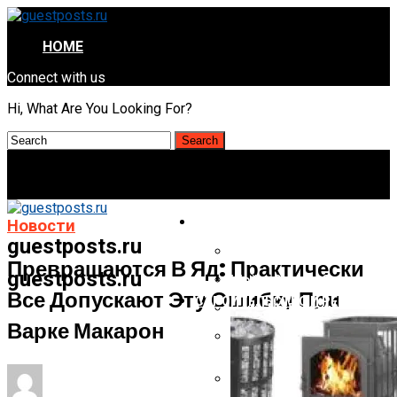
HOME
Connect with us
Hi, What Are You Looking For?
НОВОСТИ
Новости
guestposts.ru
Что Добавить В Воду, Что
Превращаются В Яд: Практически
guestposts.ru
Шойгу Сделал Заявление 
Все Допускают Эту Ошибку При
СТРОИТЕЛЬСТВО И РЕМОНТ
Цены На Домашний Интерн
Варке Макарон
Палка Гадости: Роскачест
Стороной
Рекордная Индексация И П
Пенсионеров Ждет Сюрпр