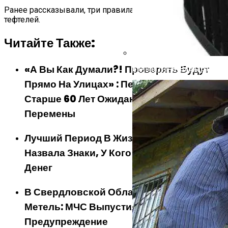
Ранее рассказывали, три правила для образцовых
тефтелей.
Читайте Также:
«А Вы Как Думали?! Проверять Будут
Банная Печь: Варвара, Кос
Прямо На Улицах» : Пенсионеров
Старше 60 Лет Ожидают Неприятные
Перемены
Лучший Период В Жизни: Астролог
Назвала Знаки, У Кого Появится Много
Денег
В Свердловской Области Ожидается
Метель: МЧС Выпустило Экстренное
Предупреждение