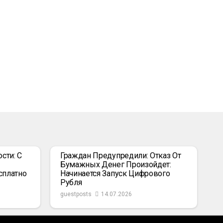
сти: С
Граждан Предупредили: Отказ От
Бумажных Денег Произойдет:
сплатно
Начинается Запуск Цифрового
Рубля
guestposts
14.07.2026