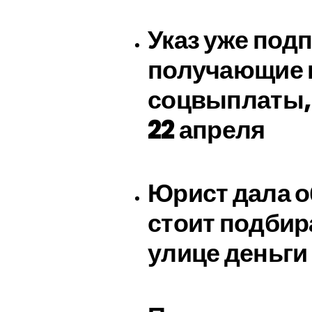
Указ уже подп
получающие 
соцвыплаты,
22 апреля
Юрист дала о
стоит подбир
улице деньги