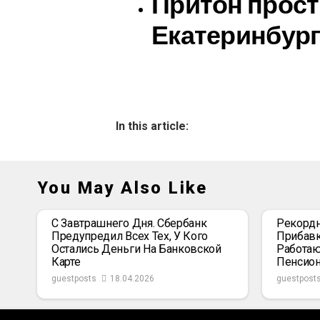
Притон прост
Екатеринбург
In this article:
You May Also Like
С Завтрашнего Дня. Сбербанк
Рекордн
Предупредил Всех Тех, У Кого
Прибавк
Остались Деньги На Банковской
Работаю
Карте
Пенсио
guestposts
18.04.2026
guestpost