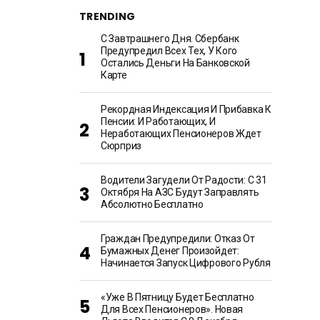
TRENDING
С Завтрашнего Дня. Сбербанк
Предупредил Всех Тех, У Кого
Остались Деньги На Банковской
Карте
Рекордная Индексация И Прибавка К
Пенсии: И Работающих, И
Неработающих Пенсионеров Ждет
Сюрприз
Водители Загудели От Радости: С 31
Октября На АЗС Будут Заправлять
Абсолютно Бесплатно
Граждан Предупредили: Отказ От
Бумажных Денег Произойдет:
Начинается Запуск Цифрового Рубля
«Уже В Пятницу Будет Бесплатно
Для Всех Пенсионеров». Новая