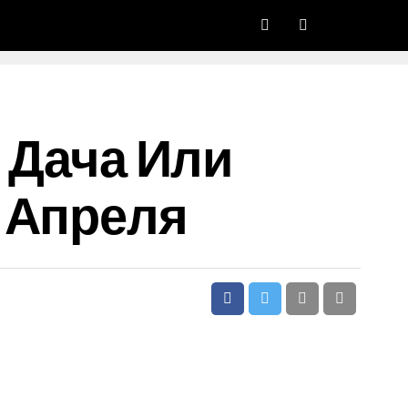
ь Дача Или
 Апреля