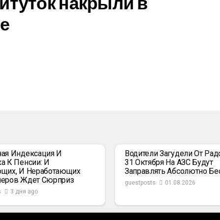
итуток накрыли в
е
ая Индексация И
Водители Загудели От Радо
а К Пенсии: И
31 Октября На АЗС Будут
щих, И Неработающих
Заправлять Абсолютно Бе
неров Ждет Сюрприз
guestposts
01.08.2026
s
3 дня ago