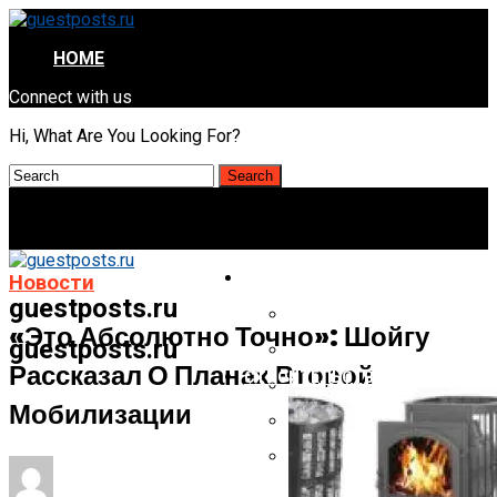
HOME
Connect with us
Hi, What Are You Looking For?
НОВОСТИ
Новости
guestposts.ru
Как Правильно Мыть Овощ
«Это Абсолютно Точно»: Шойгу
guestposts.ru
Черновик
Рассказал О Планах Второй
СТРОИТЕЛЬСТВО И РЕМОНТ
Черновик
Мобилизации
Наконец-То Пенсионеры Х
WhatsApp Больше Не Рабо
Некоторых Устройствах