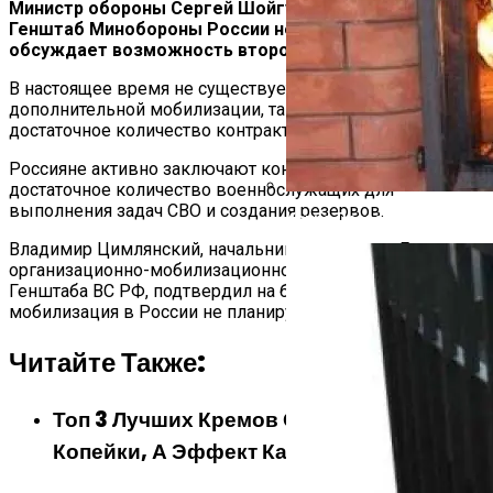
Министр обороны Сергей Шойгу объявил, что
Генштаб Минобороны России не планирует и не
обсуждает возможность второй мобилизации.
В настоящее время не существует необходимости в
дополнительной мобилизации, так как имеется
достаточное количество контрактников.
Россияне активно заключают контракты, обеспечивая
достаточное количество военнослужащих для
выполнения задач СВО и создания резервов.
Какие Дрова Лучше Для Ба
Владимир Цимлянский, начальник управления Главного
организационно-мобилизационного управления
Генштаба ВС РФ, подтвердил на брифинге, что вторая
мобилизация в России не планируется.
Читайте Также:
Топ 3 Лучших Кремов От Морщин: Стоят
Копейки, А Эффект Как От Ботокса