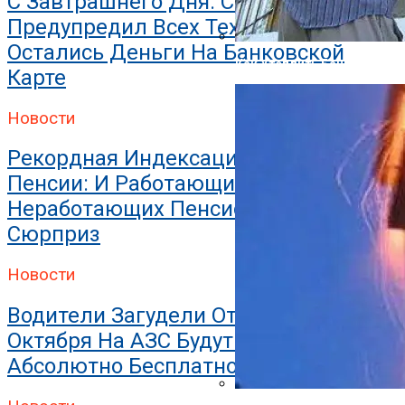
С Завтрашнего Дня. Сбербанк
Предупредил Всех Тех, У Кого
Остались Деньги На Банковской
Как Утеплить Баню Снаруж
Карте
Новости
Рекордная Индексация И Прибавка К
Пенсии: И Работающих, И
Неработающих Пенсионеров Ждет
Сюрприз
Новости
Водители Загудели От Радости: С 31
Октября На АЗС Будут Заправлять
Абсолютно Бесплатно