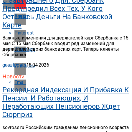
С Завтрашнего Дня. Сбербанк
Предупредил Всех Тех, У Кого
Остались Деньги На Банковской
Reddit
Карте
Pinterest
Важные изменения для держателей карт Сбербанка с 15
мая С 15 мая Сбербанк вводит ряд изменений для
держателей своих банковских карт. Теперь клиенты
Whatsapp
Сбербанка...
guestposts
18.04.2026
Whatsapp
Новости
Email
Рекордная Индексация И Прибавка К
Пенсии: И Работающих, И
Неработающих Пенсионеров Ждет
Сюрприз
sovross.ru Российским гражданам пенсионного возраста