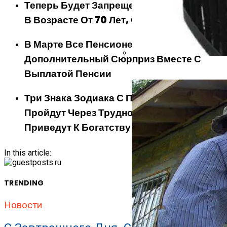
Теперь Будет Запрещено. Пенсионеров
В Возрасте От 70 Лет, Ожидает Сюрприз
В Марте Все Пенсионеры Получат
Дополнительный Сюрприз Вместе С
Банная Печь: Варвара, Кос
Выплатой Пенсии
Три Знака Зодиака С Понедельника
Пройдут Через Трудности, Которые
Приведут К Богатству И Большой Любви
In this article:
TRENDING
Новости