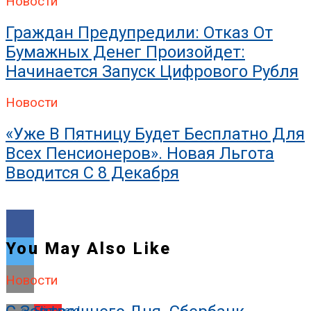
Новости
Искрогаситель На Трубу Б
Граждан Предупредили: Отказ От
Бумажных Денег Произойдет:
Начинается Запуск Цифрового Рубля
Новости
«Уже В Пятницу Будет Бесплатно Для
Всех Пенсионеров». Новая Льгота
Вводится С 8 Декабря
You May Also Like
Новости
Flipboard