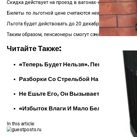
Скидка действует на проезд в вагонах-купе, но только 
Билеты по льготной цене считаются невозвратными, но 
Льгота будет действовать до 20 декабря 2024 года, за
Таким образом, пенсионеры смогут сэкономить на жел
Какие Дрова Лучш
Читайте Также:
«Теперь Будет Нельзя». Пенсионеров, К
Разборки Со Стрельбой На Улице Пехо
Не Ешьте Его, Он Вызывает Рак: А Мы 
«Избыток Влаги И Мало Белка»: Специа
In this article: