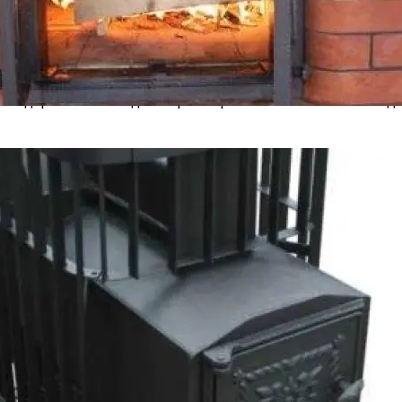
при покупке билета не менее чем за 5 дней до поездки. На
их можно вернуть, если есть уважительная причина для от
 исключением новогодних праздников.
езнодорожных поездках и расширить свои возможности дл
е Для Бани, Как Правильно Топить, Сколько Топится Баня
оторым От 56 Лет, Ждет Сюрприз С 15 Мая
тинцев: Что Произошло В ЖК «Небесный»
Его Потребляем Каждый День
листы Роскачества Назвали Марки Сыров, Кот