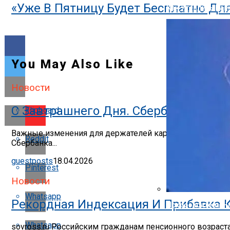
«Уже В Пятницу Будет Бесплатно Для
Как Утеплить Ба
You May Also Like
Новости
С Завтрашнего Дня. Сбербанк Предуп
Flipboard
Важные изменения для держателей карт Сбербанка с 15
Reddit
Сбербанка...
guestposts
18.04.2026
Pinterest
Новости
Whatsapp
Рекордная Индексация И Прибавка 
Искрогаситель На
Whatsapp
sovross.ru Российским гражданам пенсионного возраст