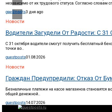
независимо от их трудового статуса. Согласно словам сп
Email
guestposts
3 дня ago
Новости
Водители Загудели От Радости: С 31
С 31 октября водители смогут получить бесплатный бе
точки во...
guestposts
01.08.2026
Новости
Граждан Предупредили: Отказ От Бу
Безналичные платежи на кассе магазинов становятся в
общей денежной...
guestposts
14.07.2026