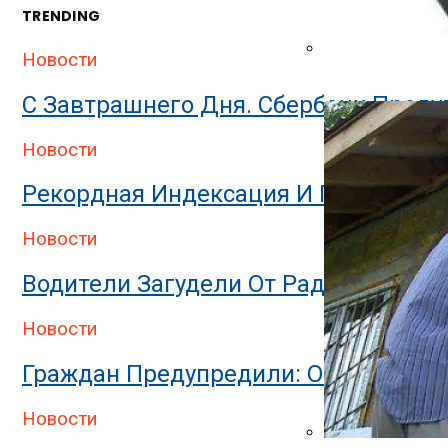
TRENDING
Новости
Банная Печь: Вар
С Завтрашнего Дня. Сбербанк Предуп
Новости
Рекордная Индексация И Прибавка 
Новости
Водители Загудели От Радости: С 31
Новости
Граждан Предупредили: Отказ От Бу
Новости