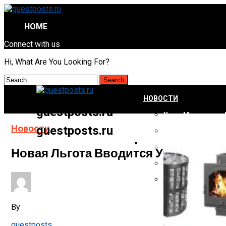
HOME
Connect with us
Hi, What Are You Looking For?
НОВОСТИ
guestposts.ru
Хуже Маргарина: 
Новости
guestposts.ru
Кишечная Палочка
СТРОИТЕЛЬСТВО И Р
Звезды Преподне
Новая Льгота Вводится Уже С 15 М
СВО Скоро Закон
Уже С Завтрашнег
By
guestposts