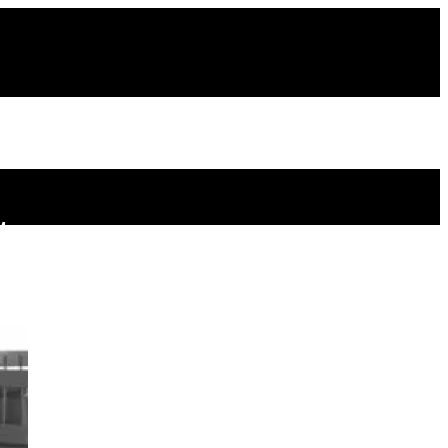
 Масла
окупать
ый Сорвет Жирный Куш В Ноябре
у И Назвал Победителя Спецоперации
из