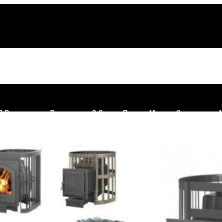
В Роскачестве Рассказали О Самых Плохих Марках Сливочного
 В Сметане: Роскачество Рассказало, Какую Молочку Нельзя П
ЕМОНТ
сут Подарок: Василиса Володина Назвала Знак Зодиака, Котор
ая Для Всех Пенсионеров
чится: Пророк-Математик Григорий Кваша Вычислил Точную Дат
о Дня: Тех, Кто Переводят Деньги С Карту На Карту Ждёт Сюрпр