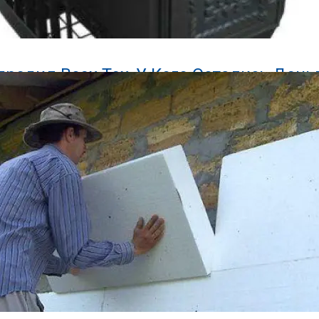
вара, Костер, Жара, Березка, Горыныч, Основные Характеристик
редил Всех Тех, У Кого Остались День
К Пенсии: И Работающих, И Неработа
 Октября На АЗС Будут Заправлять Абс
мажных Денег Произойдет: Начинается