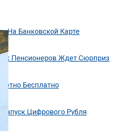
и
ги На Банковской Карте
ющих Пенсионеров Ждет Сюрприз
олютно Бесплатно
 Запуск Цифрового Рубля