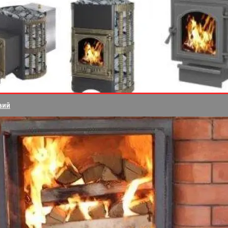
вий
льготой от РЖД: скидкой 20% на проезд в поездах
имо от возраста. Для ее оформления достаточно предъявит