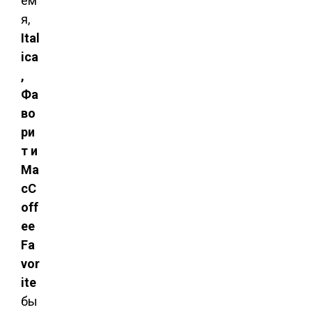
ем
я,
Ital
ica
,
Фа
во
ри
т и
Ma
cC
off
ee
Fa
vor
ite
бы