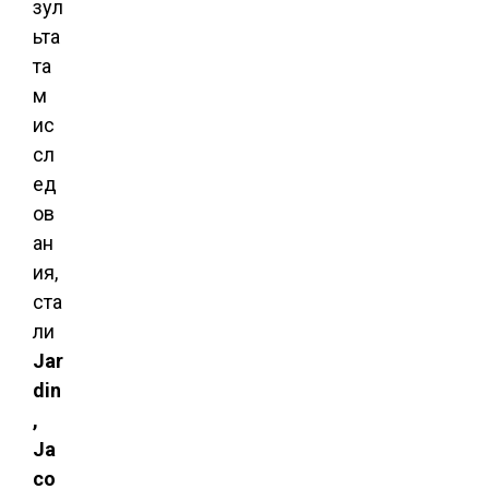
зул
ьта
та
м
ис
сл
ед
ов
ан
ия,
ста
ли
Jar
din
,
Ja
co