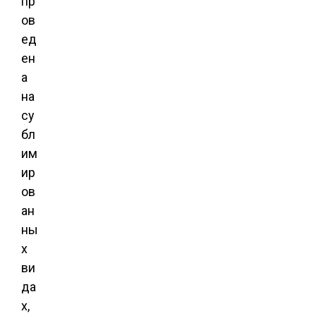
пр
ов
ед
ен
а
на
су
бл
им
ир
ов
ан
ны
х
ви
да
х,