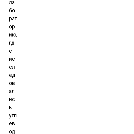
ла
бо
рат
ор
ию,
гд
е
ис
сл
ед
ов
ал
ис
ь
угл
ев
од