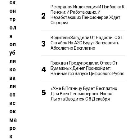
ск
Рекордная Индексация И Прибавка К
он
Пенсии: И Работающих, И
Неработающих Пенсионеров Ждет
тр
Сюрприз
ол
я
Водители Загудели От Радости: С 31
Октября На АЗС Будут Заправлять
оп
Абсолютно Бесплатно
уб
ли
Граждан Предупредили: Отказ От
Бумажных Денег Произойдет:
ко
Начинается Запуск Цифрового Рубля
ва
ли
«Уже В Пятницу Будет Бесплатно
сп
Для Всех Пенсионеров». Новая
Льгота Вводится С 8 Декабря
ис
ок
ма
ро
к