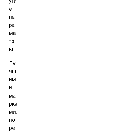
уги
е
па
ра
ме
тр
ы.
Лу
чш
им
и
ма
рка
ми,
по
ре