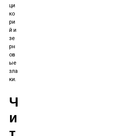
ци
ко
ри
й и
зе
рн
ов
ые
зла
ки.
Ч
и
т