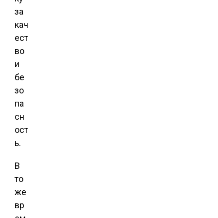
за
кач
ест
во
и
бе
зо
па
сн
ост
ь.
В
то
же
вр