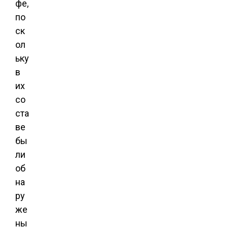
фе,
по
ск
ол
ьку
в
их
со
ста
ве
бы
ли
об
на
ру
же
ны