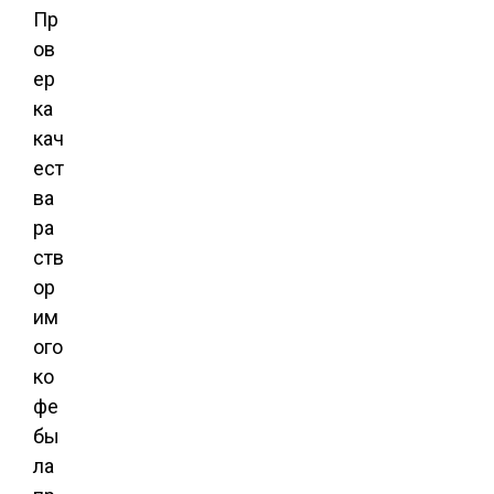
Пр
ов
ер
ка
кач
ест
ва
ра
ств
ор
им
ого
ко
фе
бы
ла