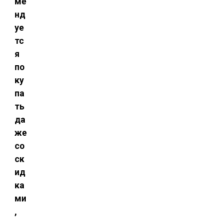
ме
нд
уе
тс
я
по
ку
па
ть
да
же
со
ск
ид
ка
ми
,