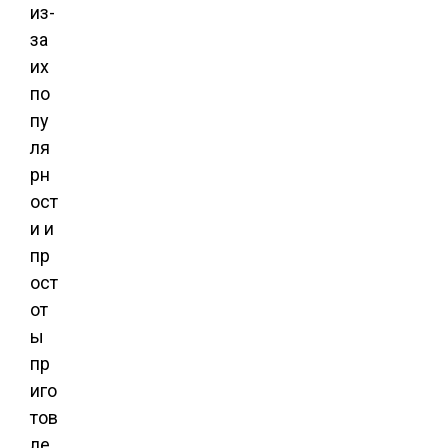
из-
за
их
по
пу
ля
рн
ост
и и
пр
ост
от
ы
пр
иго
тов
ле