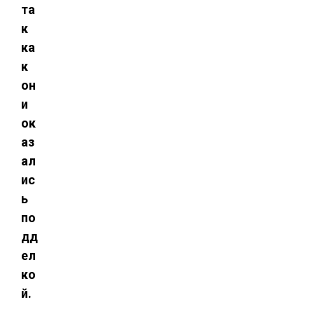
та
к
ка
к
он
и
ок
аз
ал
ис
ь
по
дд
ел
ко
й.