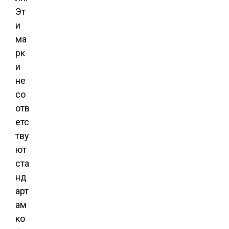
Эт
и
ма
рк
и
не
со
отв
етс
тву
ют
ста
нд
арт
ам
ко