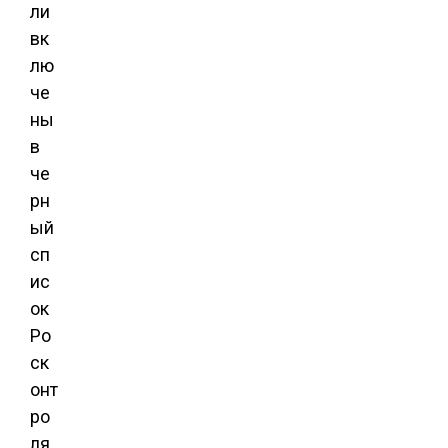
ли
вк
лю
че
ны
в
че
рн
ый
сп
ис
ок
Ро
ск
онт
ро
ля.