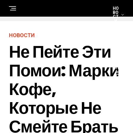
НО
ВО
СТ
И
НОВОСТИ
С
Не Пейте Эти
Т
Р
О
И
Т
Помои: Марки
Е
Л
Ь
С
Кофе,
Т
В
О
И
Р
Которые Не
Е
М
О
Н
Смейте Брать
Т