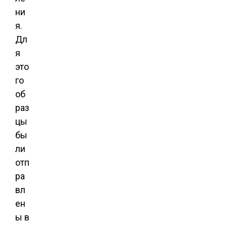
ни
я.
Дл
я
это
го
об
раз
цы
бы
ли
отп
ра
вл
ен
ы в