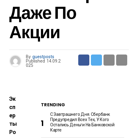
Даже По
Акции
By
guestposts
Published
14.09.2
025
Эк
TRENDING
сп
С Завтрашнего Дня. Сбербанк
ер
Предупредил Всех Тех, У Кого
ты
Остались Деньги На Банковской
Карте
Ро