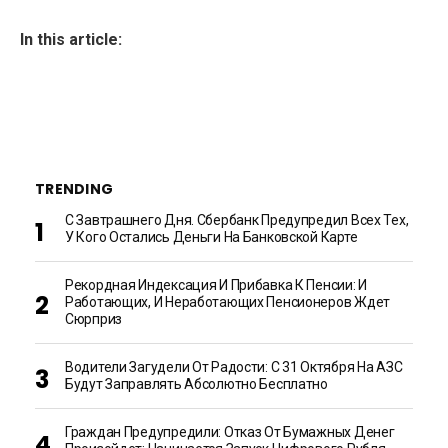
In this article:
TRENDING
С Завтрашнего Дня. Сбербанк Предупредил Всех Тех,
У Кого Остались Деньги На Банковской Карте
Рекордная Индексация И Прибавка К Пенсии: И
Работающих, И Неработающих Пенсионеров Ждет
Сюрприз
Водители Загудели От Радости: С 31 Октября На АЗС
Будут Заправлять Абсолютно Бесплатно
Граждан Предупредили: Отказ От Бумажных Денег