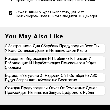
Произойдет: Начинается Запуск Цифрового Рубля
«Уже В Пятницу Будет Бесплатно Для Всех
Пенсионеров». Новая Льгота Вводится С 8 Декабря
You May Also Like
С Завтрашнего Дня. Сбербанк Предупредил Всех Тех,
У Кого Остались Деньги На Банковской Карте
Рекордная Индексация И Прибавка К Пенсии: И
Работающих, И Неработающих Пенсионеров Ждет
Сюрприз
Водители Загудели От Радости: С 31 Октября На АЗС
Будут Заправлять Абсолютно Бесплатно
Граждан Предупредили: Отказ От Бумажных Денег
Произойдет: Начинается Запуск Цифрового Рубля