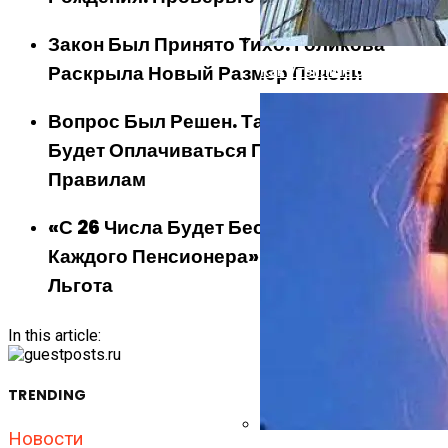
Закон Был Принято Тихо: Голикова
Раскрыла Новый Размер Пенсии
Как Утеплить Баню Снаруж
Вопрос Был Решен. Такая Работа Теперь
Будет Оплачиваться По Новым
Правилам
«С 26 Числа Будет Бесплатно Для
Каждого Пенсионера». Вводится Новая
Льгота
In this article:
TRENDING
Новости