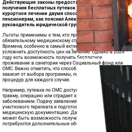
Действующие законы предоставляют возможность
получения бесплатных путевок на санаторно-
курортное лечение двумя способами, не только
пенсионерам, как пояснил Александр Бударагин,
руководитель юридической группы
Льготы применимы к тем, кто проходит лечение по
обязательному медицинскому страхованию (ОМС).
Времена, особенно в самый активный сезон, могут
усложнить доступность цен на лечение. Однако в 2024
году есть возможность получить бесплатное
Какие Дрова Лучше Для Ба
проживание в санатории через Социальный фонд или
ОМС. Важно отметить, что способ получения путевки
зависит от выбора программы, поэтому требуется учет
процедур для каждого случая.
Например, путевка по ОМС доступна для тех, кто перенес
травму, операцию или страдает хроническим
заболеванием. Подачу заявления стоит начать с
участкового терапевта и подготовить необходимую
медицинскую документацию. Даже без документов
может быть возможность получения путевки, хотя
потребуются дополнительные обследования.