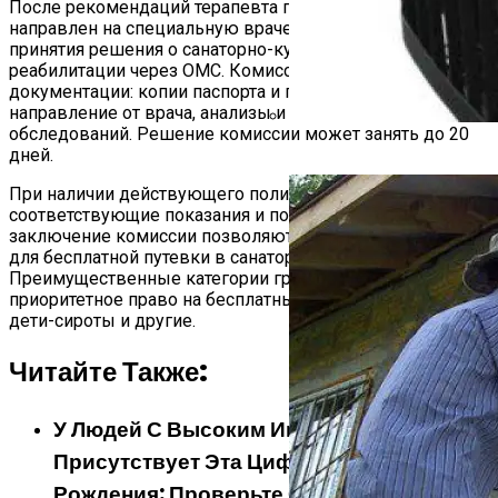
После рекомендаций терапевта пациент будет
направлен на специальную врачебную комиссию для
принятия решения о санаторно-курортном лечении или
реабилитации через ОМС. Комиссия требует комплект
документации: копии паспорта и полиса ОМС,
направление от врача, анализы и результаты
обследований. Решение комиссии может занять до 20
Банная Печь: Варвара, Кос
дней.
При наличии действующего полиса ОМС
соответствующие показания и положительное
заключение комиссии позволяют получить направление
для бесплатной путевки в санаторий, включая Крым.
Преимущественные категории граждан имеют
приоритетное право на бесплатные путевки: инвалиды,
дети-сироты и другие.
Читайте Также:
У Людей С Высоким Интеллектом
Присутствует Эта Цифра В Дате
Рождения: Проверьте Себя