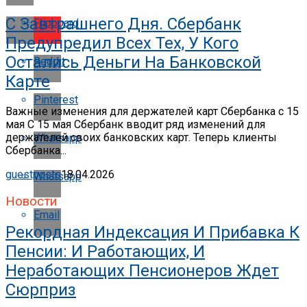
С Завтрашнего Дня. Сбербанк
Flipboard
Предупредил Всех Тех, У Кого
Остались Деньги На Банковской
Reddit
Карте
Pinterest
Важные изменения для держателей карт Сбербанка с 15
мая С 15 мая Сбербанк вводит ряд изменений для
держателей своих банковских карт. Теперь клиенты
Whatsapp
Сбербанка...
guestposts
18.04.2026
Whatsapp
Новости
Email
Рекордная Индексация И Прибавка К
Пенсии: И Работающих, И
Неработающих Пенсионеров Ждет
Сюрприз