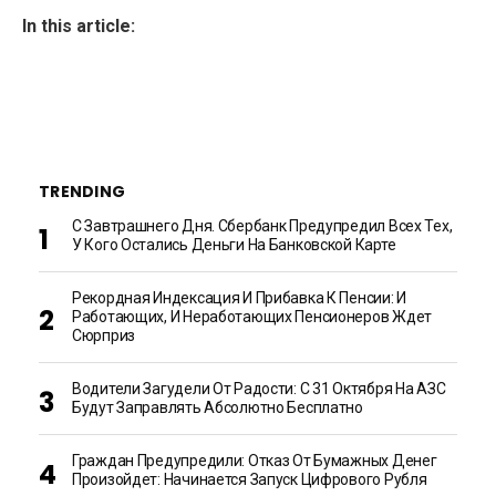
In this article:
TRENDING
С Завтрашнего Дня. Сбербанк Предупредил Всех Тех,
У Кого Остались Деньги На Банковской Карте
Рекордная Индексация И Прибавка К Пенсии: И
Работающих, И Неработающих Пенсионеров Ждет
Сюрприз
Водители Загудели От Радости: С 31 Октября На АЗС
Будут Заправлять Абсолютно Бесплатно
Граждан Предупредили: Отказ От Бумажных Денег
Произойдет: Начинается Запуск Цифрового Рубля