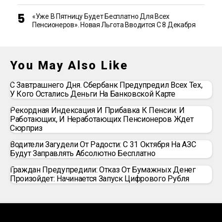
«Уже В Пятницу Будет Бесплатно Для Всех
Пенсионеров». Новая Льгота Вводится С 8 Декабря
You May Also Like
С Завтрашнего Дня. Сбербанк Предупредил Всех Тех,
У Кого Остались Деньги На Банковской Карте
Рекордная Индексация И Прибавка К Пенсии: И
Работающих, И Неработающих Пенсионеров Ждет
Сюрприз
Водители Загудели От Радости: С 31 Октября На АЗС
Будут Заправлять Абсолютно Бесплатно
Граждан Предупредили: Отказ От Бумажных Денег
Произойдет: Начинается Запуск Цифрового Рубля