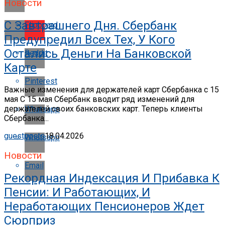
Новости
С Завтрашнего Дня. Сбербанк
Flipboard
Предупредил Всех Тех, У Кого
Остались Деньги На Банковской
Reddit
Карте
Pinterest
Важные изменения для держателей карт Сбербанка с 15
мая С 15 мая Сбербанк вводит ряд изменений для
держателей своих банковских карт. Теперь клиенты
Whatsapp
Сбербанка...
guestposts
18.04.2026
Whatsapp
Новости
Email
Рекордная Индексация И Прибавка К
Пенсии: И Работающих, И
Неработающих Пенсионеров Ждет
Сюрприз