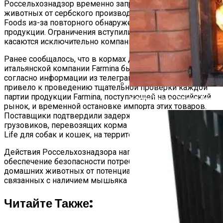
Россельхознадзор временно запретил ввоз кормов для
животных от сербского производителя Farmina Pet
Foods из-за повторного обнаружения мышьяка в
продукции. Ограничения вступили в силу с 31 января и
касаются исключительно компании Farmina Pet Foods.
Ранее сообщалось, что в кормах для животных
итальянской компании Farmina был найден мышьяк,
согласно информации из телеграм-канала Mash. Это
привело к проведению тщательной проверки каждой
партии продукции Farmina, поступающей на российский
Какие Дрова Лучше Для Ба
рынок, и временной остановке импорта этих товаров.
Поставщики подтвердили задержки с въездом
грузовиков, перевозящих корма Farmina и Farmina Vet
Life для собак и кошек, на территорию России.
Действия Россельхознадзора направлены на
обеспечение безопасности потребителей и защиту их
домашних животных от потенциальных рисков,
связанных с наличием мышьяка в кормах.
Читайте Также: