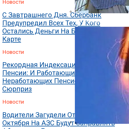
Новости
С Завтрашнего Дня. Сбербанк
Как Утеплить Баню Снаруж
Предупредил Всех Тех, У Кого
Остались Деньги На Банковской
Карте
Новости
Рекордная Индексация И Прибавка К
Пенсии: И Работающих, И
Неработающих Пенсионеров Ждет
Сюрприз
Новости
Водители Загудели От Радости: С 31
Октября На АЗС Будут Заправлять