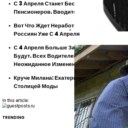
С 3 Апреля Станет Бесплатно Для Всех
Пенсионеров. Вводится Новая Льгота
Вот Что Ждет Неработающих Пожилых
Россиян Уже С 4 Апреля
Банная Печь: Варвара, Кос
С 4 Апреля Больше Заправлять Не
Будут. Всех Водителей Ждет
Неожиданное Изменение На АЗС
Круче Милана: Екатеринбург Станет
Столицей Моды
In this article:
TRENDING