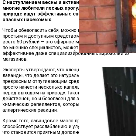
С наступлением весны и активизацией клещей
многие любители лесных прогулок и отдыха на
природе ищут эффективные способы защиты от этих
опасных насекомых.
Чтобы обезопасить себя, можно воспользоваться
простым и доступным средством, стоимость которого
всего 50 рублей — это эфирное масло лаванды, которое,
по мнению специалистов, может оказаться
эффективнее даже специализированных аэрозолей из
магазинов.
Какие Дрова Лучше Для Ба
Эксперты утверждают, что клещи не переносят аромат
лаванды, что делает это натуральное решение
прекрасным отпугивающим средством. Достаточно
просто нанести несколько капель масла на одежду
перед выходом на природу. Такой метод не только
действенен, но и безопасен для здоровья, в отличие от
химических репеллентов, которые могут вызвать
аллергические реакции.
Кроме того, лавандовое масло приятно пахнет и
способствует расслаблению и улучшению настроения,
что становится приятным дополнением к его