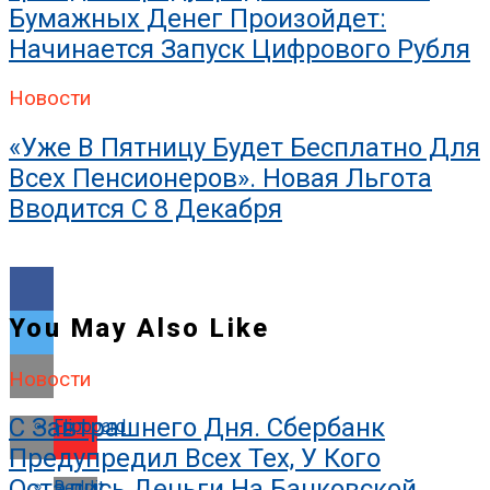
Бумажных Денег Произойдет:
Начинается Запуск Цифрового Рубля
Новости
«Уже В Пятницу Будет Бесплатно Для
Всех Пенсионеров». Новая Льгота
Вводится С 8 Декабря
You May Also Like
Новости
С Завтрашнего Дня. Сбербанк
Flipboard
Предупредил Всех Тех, У Кого
Остались Деньги На Банковской
Reddit