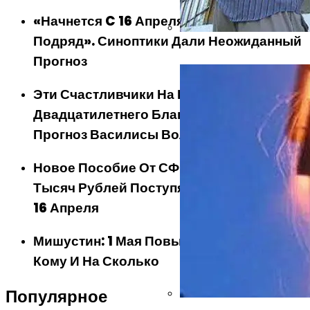
«Начнется C 16 Апреля И Будет Неделю
Подряд». Синоптики Дали Неожиданный
Как Утеплить Баню Снаруж
Прогноз
Эти Счастливчики На Пороге
Двадцатилетнего Благополучия:
Прогноз Василисы Володиной
Новое Пособие От СФР. Выплаты В 10
Тысяч Рублей Поступят На Карту Уже С
16 Апреля
Мишустин: 1 Мая Повышение Пенсии —
Кому И На Сколько
Популярное