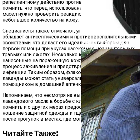
репеллентному действию против клещей. Важно
помнить, что перед использованием любых эфирных
масел нужно проверить реакцию кожи, нанеся
небольшое количество на кожу.
Специалисты также отмечают, что лавандовое масло
обладает антисептическими и противовоспалительными
свойствами, что делает его идеальным выбором для
Банная Печь: Варвара, Кос
первой помощи при укусах насекомых, незначительных
травмах или ожогах. Несколько капель масла,
нанесенные на пораженную кожу, могут ускорить
процесс заживления и предотвратить развитие
инфекции. Таким образом, флакончик эфирного масла
лаванды может стать универсальным и необходимым
помощником в домашней аптечке.
Напоминаем, что несмотря на высокую эффективность
лавандового масла в борьбе с клещами, необходимо
помнить и о других мерах предосторожности, таких как
ношение защитной одежды и тщательный осмотр тела
после прогулок в местах, где могут обитать клещи
Читайте Также: