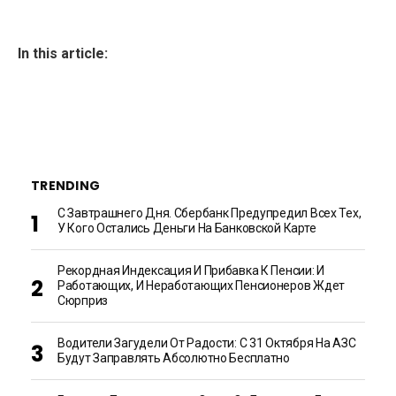
In this article:
TRENDING
С Завтрашнего Дня. Сбербанк Предупредил Всех Тех,
У Кого Остались Деньги На Банковской Карте
Рекордная Индексация И Прибавка К Пенсии: И
Работающих, И Неработающих Пенсионеров Ждет
Сюрприз
Водители Загудели От Радости: С 31 Октября На АЗС
Будут Заправлять Абсолютно Бесплатно