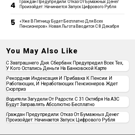
Граждан Предупредили: Отказ От Бумажных Денег
Произойдет: Начинается Запуск Цифрового Рубля
«Уже В Пятницу Будет Бесплатно Для Всех
Пенсионеров». Новая Льгота Вводится С 8 Декабря
You May Also Like
С Завтрашнего Дня. Сбербанк Предупредил Всех Тех,
У Кого Остались Деньги На Банковской Карте
Рекордная Индексация И Прибавка К Пенсии: И
Работающих, И Неработающих Пенсионеров Ждет
Сюрприз
Водители Загудели От Радости: С 31 Октября На АЗС
Будут Заправлять Абсолютно Бесплатно
Граждан Предупредили: Отказ От Бумажных Денег
Произойдет: Начинается Запуск Цифрового Рубля