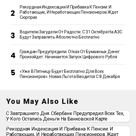
Рекордная Индексация И Прибавка К Пенсии: И
Работающих, И Неработающих Пенсионеров Ждет
Сюрприз
Водители Загудели От Радости: С 31 Октября На АЗС
Будут Заправлять Абсолютно Бесплатно
Граждан Предупредили: Отказ От Бумажных Денег
Произойдет: Начинается Запуск Цифрового Рубля
«Уже В Пятницу Будет Бесплатно Для Всех
Пенсионеров». Новая Льгота Вводится С 8 Декабря
You May Also Like
С Завтрашнего Дня. Сбербанк Предупредил Всех Тех,
У Кого Остались Деньги На Банковской Карте
Рекордная Индексация И Прибавка К Пенсии: И
Работающих, И Неработающих Пенсионеров Ждет