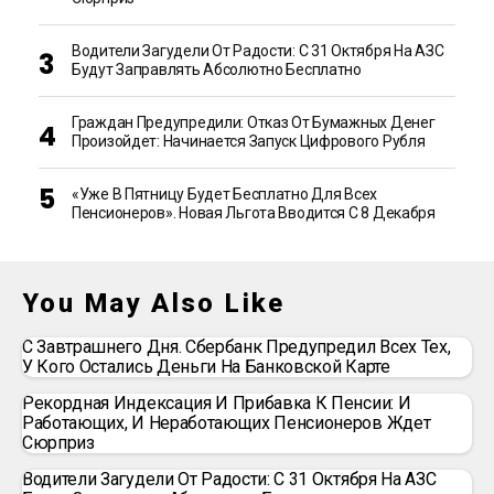
Водители Загудели От Радости: С 31 Октября На АЗС
Будут Заправлять Абсолютно Бесплатно
Граждан Предупредили: Отказ От Бумажных Денег
Произойдет: Начинается Запуск Цифрового Рубля
«Уже В Пятницу Будет Бесплатно Для Всех
Пенсионеров». Новая Льгота Вводится С 8 Декабря
You May Also Like
С Завтрашнего Дня. Сбербанк Предупредил Всех Тех,
У Кого Остались Деньги На Банковской Карте
Рекордная Индексация И Прибавка К Пенсии: И
Работающих, И Неработающих Пенсионеров Ждет
Сюрприз
Водители Загудели От Радости: С 31 Октября На АЗС