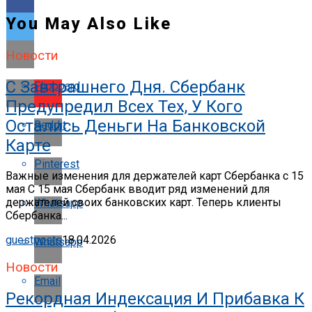
You May Also Like
Новости
С Завтрашнего Дня. Сбербанк
Flipboard
Предупредил Всех Тех, У Кого
Остались Деньги На Банковской
Reddit
Карте
Pinterest
Важные изменения для держателей карт Сбербанка с 15
мая С 15 мая Сбербанк вводит ряд изменений для
держателей своих банковских карт. Теперь клиенты
Whatsapp
Сбербанка...
guestposts
18.04.2026
Whatsapp
Новости
Email
Рекордная Индексация И Прибавка К