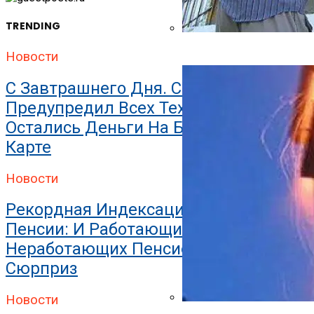
TRENDING
Как Утеплить Баню Снаруж
Новости
С Завтрашнего Дня. Сбербанк
Предупредил Всех Тех, У Кого
Остались Деньги На Банковской
Карте
Новости
Рекордная Индексация И Прибавка К
Пенсии: И Работающих, И
Неработающих Пенсионеров Ждет
Сюрприз
Новости