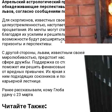
Апрельский астрологический прогноз приносит
обнадеживающие перспективы для скорпионов и
львов, согласно сообщениям портала «Хибины.ру».
Для скорпионов, известных своей аккуратностью и
целеустремленностью, наступает период успеха и
процветания. Их мечты могут стать реальностью
благодаря их усилиям и решительности. Карьерные
возможности будут расширяться, открывая новые
горизонты и перспективы.
Какие Дрова Лучше Для Ба
С другой стороны, львам, известным своей
миролюбивостью, предстоит наслаждаться удачей в
сфере дружбы. Поддержка со стороны близких
поможет им решить финансовые вопросы и избавиться
от вредных привычек. Их яркая харизма привлечет к
ним подходящих союзников и поможет продвинуться по
карьерной лестнице.
Ранее рассказывали, кому Глоба пообещал денежную
удачу с 23 марта.
Читайте Также: