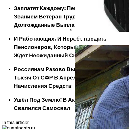
Заплатят Каждому: Пенсионеры Со
Званием Ветеран Труда Получат
Долгожданные Выплаты
И Работающих, И Неработающих.
Банная Печь: Варвара, Кос
Пенсионеров, Которым От 65 До 85 Лет,
Ждет Неожиданный Сюрприз В Апреле
Россиянам Разово Выплатят По 25
Тысяч От СФР В Апреле. Названа Дата
Начисления Средств
Ушёл Под Землю: В Академическом
Свалился Самосвал
In this article: