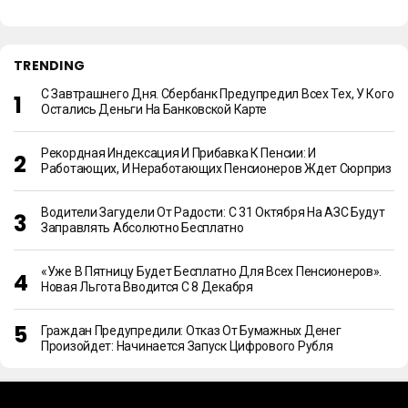
TRENDING
С Завтрашнего Дня. Сбербанк Предупредил Всех Тех, У Кого
Остались Деньги На Банковской Карте
Рекордная Индексация И Прибавка К Пенсии: И
Работающих, И Неработающих Пенсионеров Ждет Сюрприз
Водители Загудели От Радости: С 31 Октября На АЗС Будут
Заправлять Абсолютно Бесплатно
«Уже В Пятницу Будет Бесплатно Для Всех Пенсионеров».
Новая Льгота Вводится С 8 Декабря
Граждан Предупредили: Отказ От Бумажных Денег
Произойдет: Начинается Запуск Цифрового Рубля