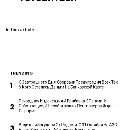
In this article:
TRENDING
С Завтрашнего Дня. Сбербанк Предупредил Всех Тех,
У Кого Остались Деньги На Банковской Карте
Рекордная Индексация И Прибавка К Пенсии: И
Работающих, И Неработающих Пенсионеров Ждет
Сюрприз
Водители Загудели От Радости: С 31 Октября На АЗС
Будут Заправлять Абсолютно Бесплатно