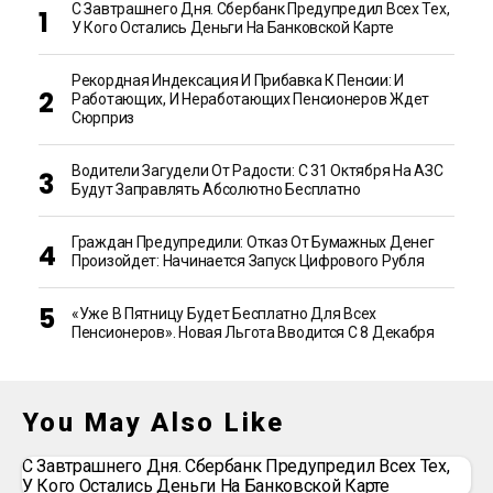
С Завтрашнего Дня. Сбербанк Предупредил Всех Тех,
У Кого Остались Деньги На Банковской Карте
Рекордная Индексация И Прибавка К Пенсии: И
Работающих, И Неработающих Пенсионеров Ждет
Сюрприз
Водители Загудели От Радости: С 31 Октября На АЗС
Будут Заправлять Абсолютно Бесплатно
Граждан Предупредили: Отказ От Бумажных Денег
Произойдет: Начинается Запуск Цифрового Рубля
«Уже В Пятницу Будет Бесплатно Для Всех
Пенсионеров». Новая Льгота Вводится С 8 Декабря
You May Also Like
С Завтрашнего Дня. Сбербанк Предупредил Всех Тех,
У Кого Остались Деньги На Банковской Карте