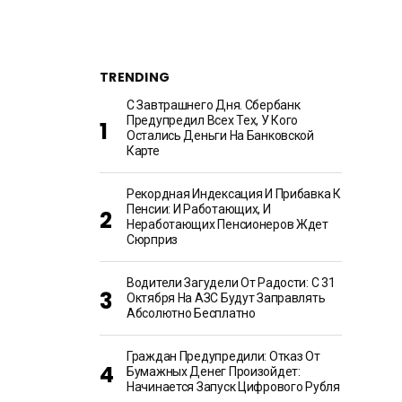
TRENDING
С Завтрашнего Дня. Сбербанк
Предупредил Всех Тех, У Кого
Остались Деньги На Банковской
Карте
Рекордная Индексация И Прибавка К
Пенсии: И Работающих, И
Неработающих Пенсионеров Ждет
Сюрприз
Водители Загудели От Радости: С 31
Октября На АЗС Будут Заправлять
Абсолютно Бесплатно
Граждан Предупредили: Отказ От
Бумажных Денег Произойдет:
Начинается Запуск Цифрового Рубля