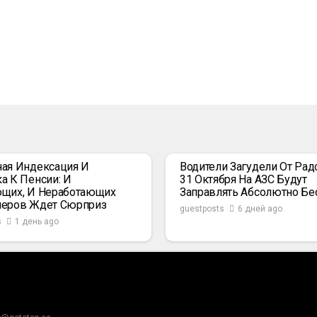
ая Индексация И
Водители Загудели От Радо
а К Пенсии: И
31 Октября На АЗС Будут
щих, И Неработающих
Заправлять Абсолютно Бе
неров Ждет Сюрприз
guestposts
6 дней ago
s
1 день ago