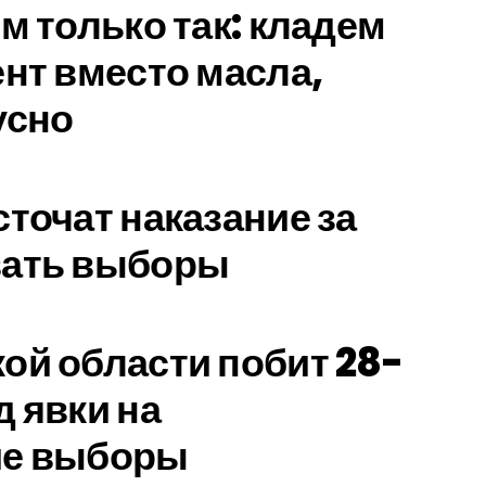
м только так: кладем
ент вместо масла,
усно
сточат наказание за
вать выборы
ой области побит 28-
д явки на
ие выборы