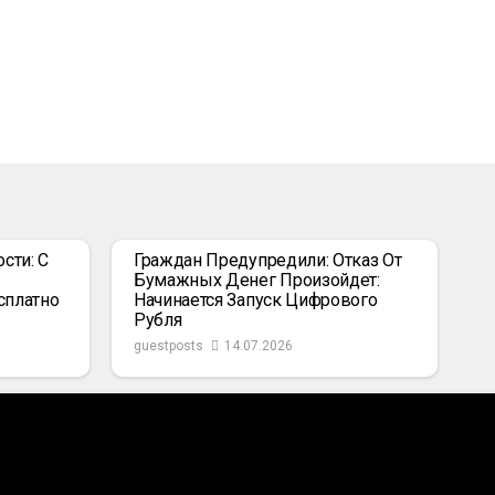
сти: С
Граждан Предупредили: Отказ От
Бумажных Денег Произойдет:
сплатно
Начинается Запуск Цифрового
Рубля
guestposts
14.07.2026