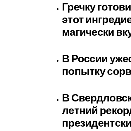
Гречку готови
этот ингреди
магически вк
В России уже
попытку сор
В Свердловск
летний рекор
президентск