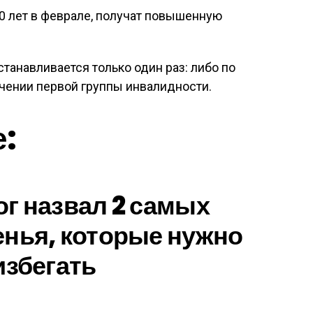
80 лет в феврале, получат повышенную
станавливается только один раз: либо по
учении первой группы инвалидности.
е:
г назвал 2 самых
нья, которые нужно
избегать