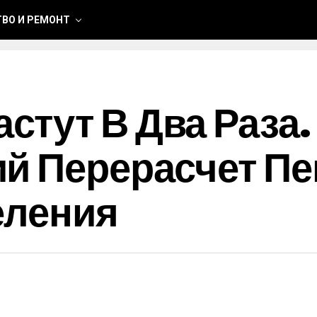
ВО И РЕМОНТ
тут В Два Раза.
й Перерасчет Пе
еления