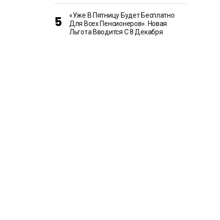
«Уже В Пятницу Будет Бесплатно
Для Всех Пенсионеров». Новая
Льгота Вводится С 8 Декабря