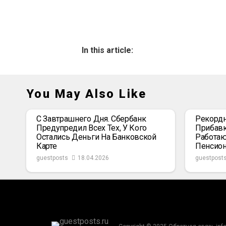
In this article:
You May Also Like
С Завтрашнего Дня. Сбербанк
Рекордн
Предупредил Всех Тех, У Кого
Прибавк
Остались Деньги На Банковской
Работаю
Карте
Пенсио
guestposts
18.04.2026
guestpost