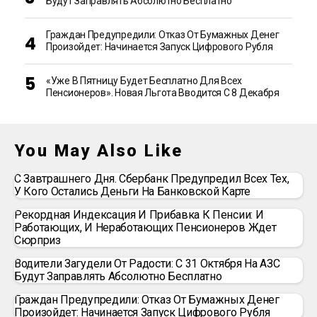
Будут Заправлять Абсолютно Бесплатно
Граждан Предупредили: Отказ От Бумажных Денег
Произойдет: Начинается Запуск Цифрового Рубля
«Уже В Пятницу Будет Бесплатно Для Всех
Пенсионеров». Новая Льгота Вводится С 8 Декабря
You May Also Like
С Завтрашнего Дня. Сбербанк Предупредил Всех Тех,
У Кого Остались Деньги На Банковской Карте
Рекордная Индексация И Прибавка К Пенсии: И
Работающих, И Неработающих Пенсионеров Ждет
Сюрприз
Водители Загудели От Радости: С 31 Октября На АЗС
Будут Заправлять Абсолютно Бесплатно
Граждан Предупредили: Отказ От Бумажных Денег
Произойдет: Начинается Запуск Цифрового Рубля