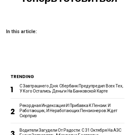
In this article:
TRENDING
С Завтрашнего Дня. Сбербанк Предупредил Всех Тех,
У Кого Остались Деньги На Банковской Карте
Рекордная Индексация И Прибавка К Пенсии: И
Работающих, И Неработающих Пенсионеров Ждет
Сюрприз
Водители Загудели От Радости: С 31 Октября На АЗС