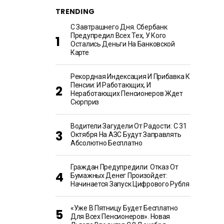
TRENDING
С Завтрашнего Дня. Сбербанк
Предупредил Всех Тех, У Кого
Остались Деньги На Банковской
Карте
Рекордная Индексация И Прибавка К
Пенсии: И Работающих, И
Неработающих Пенсионеров Ждет
Сюрприз
Водители Загудели От Радости: С 31
Октября На АЗС Будут Заправлять
Абсолютно Бесплатно
Граждан Предупредили: Отказ От
Бумажных Денег Произойдет:
Начинается Запуск Цифрового Рубля
«Уже В Пятницу Будет Бесплатно
Для Всех Пенсионеров». Новая