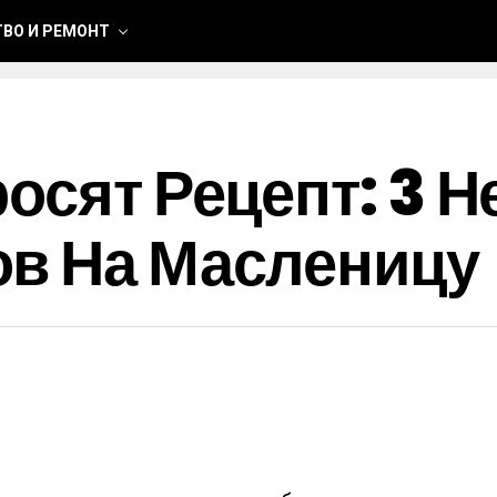
ВО И РЕМОНТ
росят Рецепт: 3
ов На Масленицу