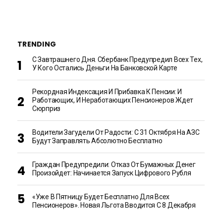
TRENDING
С Завтрашнего Дня. Сбербанк Предупредил Всех Тех,
У Кого Остались Деньги На Банковской Карте
Рекордная Индексация И Прибавка К Пенсии: И
Работающих, И Неработающих Пенсионеров Ждет
Сюрприз
Водители Загудели От Радости: С 31 Октября На АЗС
Будут Заправлять Абсолютно Бесплатно
Граждан Предупредили: Отказ От Бумажных Денег
Произойдет: Начинается Запуск Цифрового Рубля
«Уже В Пятницу Будет Бесплатно Для Всех
Пенсионеров». Новая Льгота Вводится С 8 Декабря