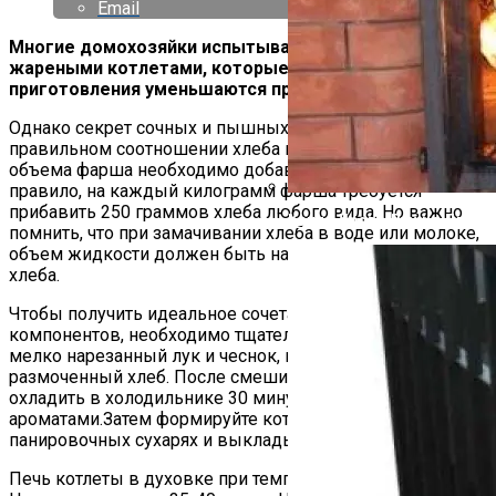
Email
Многие домохозяйки испытывают сложности с
жареными котлетами, которые в процессе
приготовления уменьшаются практически вдвое.
Однако секрет сочных и пышных котлет заключается в
правильном соотношении хлеба и мяса. На четверть
объема фарша необходимо добавить хлеба. Как
правило, на каждый килограмм фарша требуется
прибавить 250 граммов хлеба любого вида. Но важно
Какие Дрова Лучше Для Ба
помнить, что при замачивании хлеба в воде или молоке,
объем жидкости должен быть на треть больше, чем
хлеба.
Чтобы получить идеальное сочетание всех
компонентов, необходимо тщательно перемешать мясо,
мелко нарезанный лук и чеснок, перец, а также
размоченный хлеб. После смешивания фарш следует
охладить в холодильнике 30 минут, чтобы он пропитался
ароматами.Затем формируйте котлеты, обваливайте их в
панировочных сухарях и выкладывайте на противень.
Печь котлеты в духовке при температуре 180 градусов