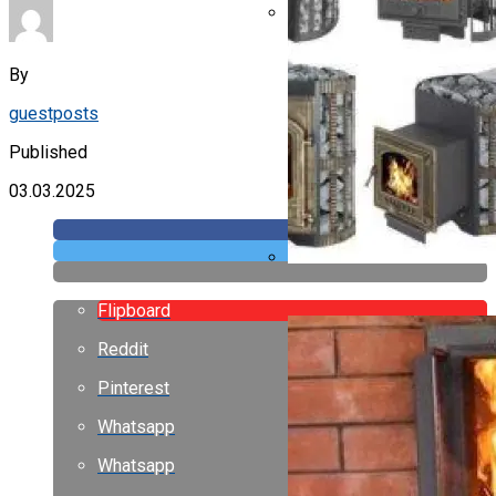
«Снимут Со Всех Без Исклю
Октября
By
guestposts
Published
03.03.2025
Банная Печь Везувий
Flipboard
Reddit
Pinterest
Whatsapp
Whatsapp