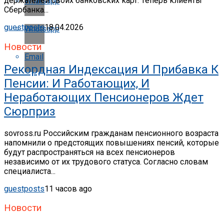
держателей своих банковских карт. Теперь клиенты
Whatsapp
Сбербанка...
guestposts
18.04.2026
Whatsapp
Новости
Email
Рекордная Индексация И Прибавка К
Пенсии: И Работающих, И
Неработающих Пенсионеров Ждет
Сюрприз
sovross.ru Российским гражданам пенсионного возраста
напомнили о предстоящих повышениях пенсий, которые
будут распространяться на всех пенсионеров
независимо от их трудового статуса. Согласно словам
специалиста...
guestposts
11 часов ago
Новости