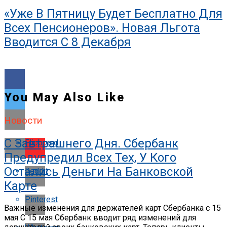
«Уже В Пятницу Будет Бесплатно Для
Всех Пенсионеров». Новая Льгота
Вводится С 8 Декабря
You May Also Like
Новости
С Завтрашнего Дня. Сбербанк
Flipboard
Предупредил Всех Тех, У Кого
Остались Деньги На Банковской
Reddit
Карте
Pinterest
Важные изменения для держателей карт Сбербанка с 15
мая С 15 мая Сбербанк вводит ряд изменений для