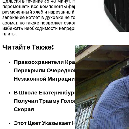
Цельсия в течение 35-40 минут. Не забудьте тщательно
перемешать все компоненты фарша, включая
размоченный хлеб и нарезанный лук. И помните, что
запекание котлет в духовке не только придает им вкус и
аромат, но также позволяет сэкономить масло и
избежать необходимости непрерывного присутствия у
плиты.
Банная Печь: Варвара, Кос
Читайте Также:
Правоохранители Краснодарского Края
Перекрыли Очередной Канал
Незаконной Миграции
В Школе Екатеринбурга Мальчик
Получил Травму Головы. Его Увезла
Скорая
Этот Цвет Указывает На Низкий