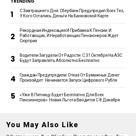
TRENDING
С Завтрашнего Дня. Сбербанк Предупредил Всех Тех,
У Кого Остались Деньги На Банковской Карте
Рекордная Индексация И Прибавка К Пенсии: И
Работающих, И Неработающих Пенсионеров Ждет
Сюрприз
Водители Загудели От Радости: С 31 Октября На АЗС
Будут Заправлять Абсолютно Бесплатно
Граждан Предупредили: Отказ От Бумажных Денег
Произойдет: Начинается Запуск Цифрового Рубля
«Уже В Пятницу Будет Бесплатно Для Всех
Пенсионеров». Новая Льгота Вводится С 8 Декабря
You May Also Like